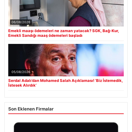
06/08/2026
Emekli maaşı ödemeleri ne zaman yatacak? SGK, Bağ-Kur,
Emekli Sandığı maaş ödemeleri başladı
05/08/2026
Serdal Adalı’dan Mohamed Salah Açıklaması! ‘Biz İstemedik,
İstesek Alırdık’
Son Eklenen Firmalar