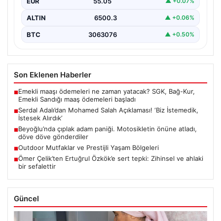
EUR
55.05
▲ +0.07%
önemli…
ALTIN
6500.3
▲ +0.06%
BTC
3063076
▲ +0.50%
Son Eklenen Haberler
Emekli maaşı ödemeleri ne zaman yatacak? SGK, Bağ-Kur,
■
Emekli Sandığı maaş ödemeleri başladı
Serdal Adalı’dan Mohamed Salah Açıklaması! ‘Biz İstemedik,
■
İstesek Alırdık’
Beyoğlu’nda çıplak adam paniği. Motosikletin önüne atladı,
■
döve döve gönderdiler
Outdoor Mutfaklar ve Prestijli Yaşam Bölgeleri
■
Ömer Çelik’ten Ertuğrul Özkök’e sert tepki: Zihinsel ve ahlaki
■
bir sefalettir
Güncel