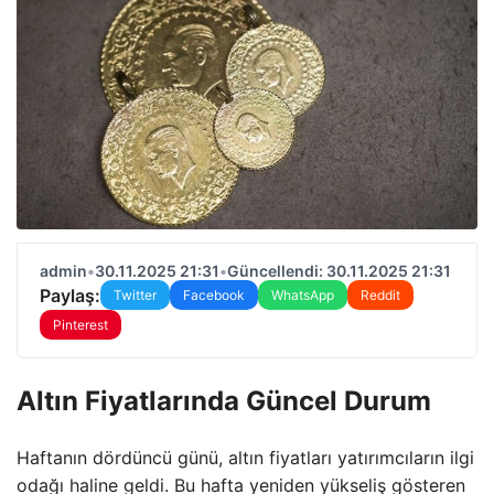
admin
•
30.11.2025 21:31
•
Güncellendi: 30.11.2025 21:31
Paylaş:
Twitter
Facebook
WhatsApp
Reddit
Pinterest
Altın Fiyatlarında Güncel Durum
Haftanın dördüncü günü, altın fiyatları yatırımcıların ilgi
odağı haline geldi. Bu hafta yeniden yükseliş gösteren