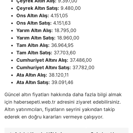
Çeyrek Altın Alış:
9.397,00
Çeyrek Altın Satış:
9.480,00
Ons Altın Alış:
4.151,05
Ons Altın Satış:
4.151,63
Yarım Altın Alış:
18.795,00
Yarım Altın Satış:
18.960,00
Tam Altın Alış:
36.964,95
Tam Altın Satış:
37.703,60
Cumhuriyet Altını Alış:
37.486,00
Cumhuriyet Altını Satış:
37.782,00
Ata Altın Alış:
38.120,11
Ata Altın Satış:
39.091,46
Güncel altın fiyatları hakkında daha fazla bilgi almak
için habersepeti.web.tr adresini ziyaret edebilirsiniz.
Altın yatırımcıları, fiyatların seyrini yakından takip
ederek en doğru kararları vermeye çalışıyor.