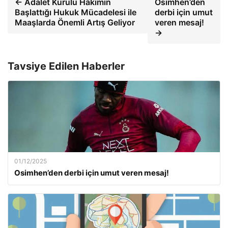
← Adalet Kurulu Hâkimin
Osimhen’den
Başlattığı Hukuk Mücadelesi ile
derbi için umut
Maaşlarda Önemli Artış Geliyor
veren mesaj!
→
Tavsiye Edilen Haberler
01/12/2025
Osimhen’den derbi için umut veren mesaj!