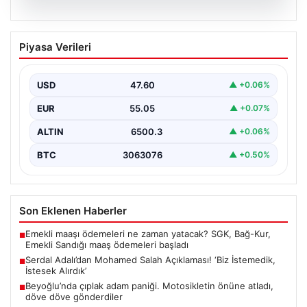
05.08.2026
Serdal Adalı’dan Mohamed Salah
Piyasa Verileri
Açıklaması! ‘Biz İstemedik, İstesek
Alırdık’
USD
47.60
▲ +0.06%
Beşiktaş Başkanı Serdal Adalı, futbol dünyasında sıkça
gündeme gelen Mohamed Salah transferiyle ilgili
EUR
55.05
▲ +0.07%
önemli…
ALTIN
6500.3
▲ +0.06%
BTC
3063076
▲ +0.50%
Son Eklenen Haberler
Emekli maaşı ödemeleri ne zaman yatacak? SGK, Bağ-Kur,
■
Emekli Sandığı maaş ödemeleri başladı
Serdal Adalı’dan Mohamed Salah Açıklaması! ‘Biz İstemedik,
■
İstesek Alırdık’
Beyoğlu’nda çıplak adam paniği. Motosikletin önüne atladı,
■
döve döve gönderdiler