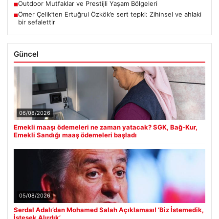
Outdoor Mutfaklar ve Prestijli Yaşam Bölgeleri
■
Ömer Çelik’ten Ertuğrul Özkök’e sert tepki: Zihinsel ve ahlaki
■
bir sefalettir
Güncel
06/08/2026
Emekli maaşı ödemeleri ne zaman yatacak? SGK, Bağ-Kur,
Emekli Sandığı maaş ödemeleri başladı
05/08/2026
Serdal Adalı’dan Mohamed Salah Açıklaması! ‘Biz İstemedik,
İstesek Alırdık’