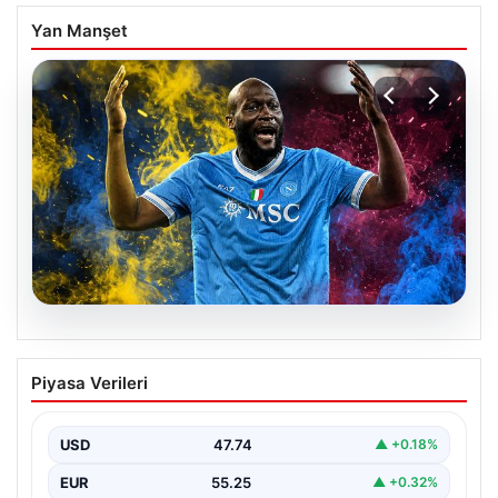
Yan Manşet
07.08.2026
Fenerbahçe istemişti, Trabzonspor
Piyasa Verileri
Lukaku’yu da alıyor!
USD
47.74
▲ +0.18%
EUR
55.25
▲ +0.32%