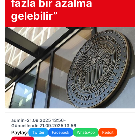
fazla bir azalma
gelebilir”
admin
•
21.09.2025 13:56
•
Güncellendi: 21.09.2025 13:56
Paylaş:
Twitter
Facebook
WhatsApp
Reddit