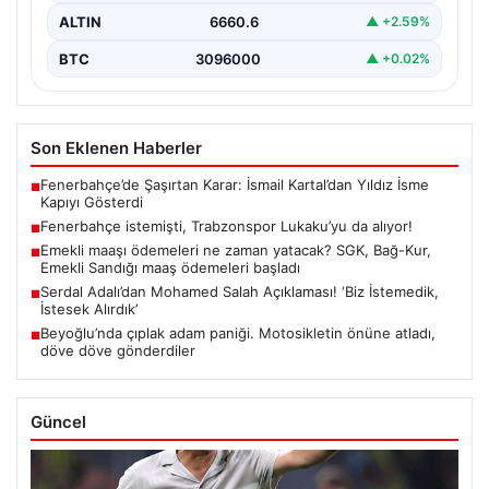
ALTIN
6660.6
▲ +2.59%
BTC
3096000
▲ +0.02%
Son Eklenen Haberler
Fenerbahçe’de Şaşırtan Karar: İsmail Kartal’dan Yıldız İsme
■
Kapıyı Gösterdi
Fenerbahçe istemişti, Trabzonspor Lukaku’yu da alıyor!
■
Emekli maaşı ödemeleri ne zaman yatacak? SGK, Bağ-Kur,
■
Emekli Sandığı maaş ödemeleri başladı
Serdal Adalı’dan Mohamed Salah Açıklaması! ‘Biz İstemedik,
■
İstesek Alırdık’
Beyoğlu’nda çıplak adam paniği. Motosikletin önüne atladı,
■
döve döve gönderdiler
Güncel