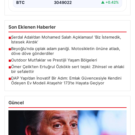
BTC
3049022
▲ +0.42%
Son Eklenen Haberler
Serdal Adalı’dan Mohamed Salah Açıklaması! ‘Biz İstemedik,
■
İstesek Alırdık’
Beyoğlu’nda çıplak adam paniği. Motosikletin önüne atladı,
■
döve döve gönderdiler
Outdoor Mutfaklar ve Prestijli Yaşam Bölgeleri
■
Ömer Çelik’ten Ertuğrul Özkök’e sert tepki: Zihinsel ve ahlaki
■
bir sefalettir
DAP Yapı’dan İnovatif Bir Adım: Emlak Güvencesiyle Kendini
■
Ödeyen Ev Modeli Ataşehir 173’te Hayata Geçiyor
Güncel