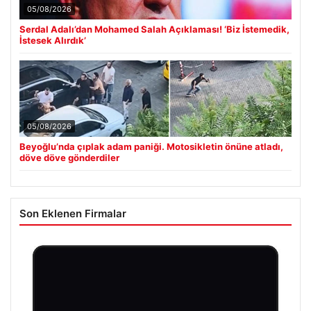
05/08/2026
Serdal Adalı’dan Mohamed Salah Açıklaması! ‘Biz İstemedik,
İstesek Alırdık’
05/08/2026
Beyoğlu’nda çıplak adam paniği. Motosikletin önüne atladı,
döve döve gönderdiler
Son Eklenen Firmalar