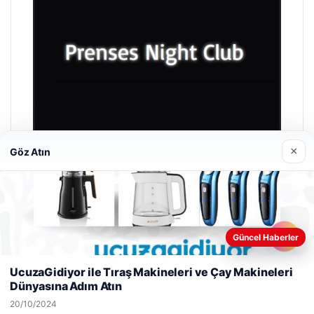
×
Göz Atın
Prenses Night Club
29/04/2026
Güncel Haberler
Web sitemizi nasıl kullandığınızı daha iyi anlayabilmek,
deneyiminizi kişiselleştirmek ve geliştirmek amacıyla çerezler
UcuzaGidiyor ile Tıraş Makineleri ve Çay Makineleri
kullanıyoruz.
Çerez Politikamız
Dünyasına Adım Atın
Reddet
Kabul Et
20/10/2024