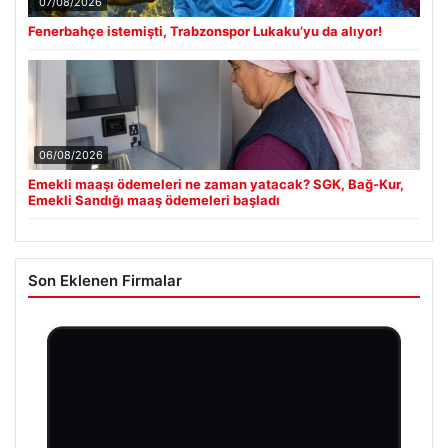
07/08/2026
Fenerbahçe istemişti, Trabzonspor Lukaku’yu da alıyor!
06/08/2026
Emekli maaşı ödemeleri ne zaman yatacak? SGK, Bağ-Kur,
Emekli Sandığı maaş ödemeleri başladı
Son Eklenen Firmalar