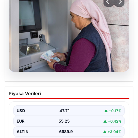
06.08.2026
Emekli maaşı ödemeleri ne zaman
Piyasa Verileri
yatacak? SGK, Bağ-Kur, Emekli Sandığı
maaş ödemeleri başladı
USD
47.71
▲ +0.17%
EUR
55.25
▲ +0.42%
ALTIN
6689.9
▲ +3.04%