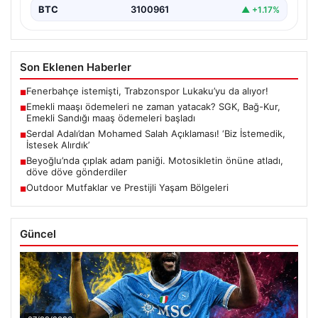
BTC
3100961
▲ +1.17%
Son Eklenen Haberler
Fenerbahçe istemişti, Trabzonspor Lukaku’yu da alıyor!
■
Emekli maaşı ödemeleri ne zaman yatacak? SGK, Bağ-Kur,
■
Emekli Sandığı maaş ödemeleri başladı
Serdal Adalı’dan Mohamed Salah Açıklaması! ‘Biz İstemedik,
■
İstesek Alırdık’
Beyoğlu’nda çıplak adam paniği. Motosikletin önüne atladı,
■
döve döve gönderdiler
Outdoor Mutfaklar ve Prestijli Yaşam Bölgeleri
■
Güncel