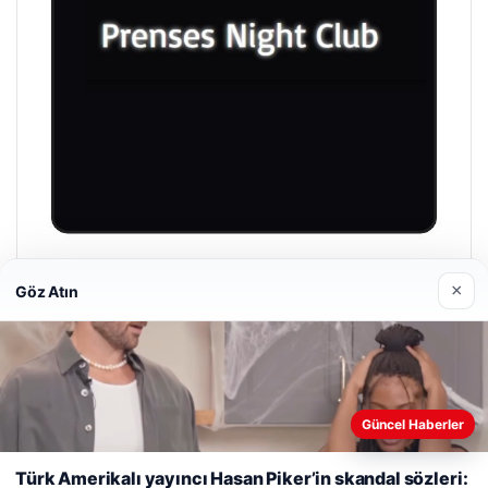
Prenses Night Club
×
Göz Atın
29/04/2026
Güncel Haberler
Web sitemizi nasıl kullandığınızı daha iyi anlayabilmek,
deneyiminizi kişiselleştirmek ve geliştirmek amacıyla çerezler
Türk Amerikalı yayıncı Hasan Piker’in skandal sözleri:
© 2026 Haber Sepeti
kullanıyoruz.
Çerez Politikamız