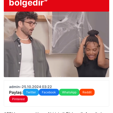
bölgedir”
admin
•
25.10.2024 03:22
Paylaş:
Twitter
Facebook
WhatsApp
Reddit
Pinterest