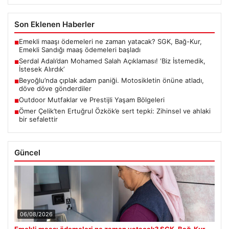
Son Eklenen Haberler
Emekli maaşı ödemeleri ne zaman yatacak? SGK, Bağ-Kur,
■
Emekli Sandığı maaş ödemeleri başladı
Serdal Adalı’dan Mohamed Salah Açıklaması! ‘Biz İstemedik,
■
İstesek Alırdık’
Beyoğlu’nda çıplak adam paniği. Motosikletin önüne atladı,
■
döve döve gönderdiler
Outdoor Mutfaklar ve Prestijli Yaşam Bölgeleri
■
Ömer Çelik’ten Ertuğrul Özkök’e sert tepki: Zihinsel ve ahlaki
■
bir sefalettir
Güncel
06/08/2026