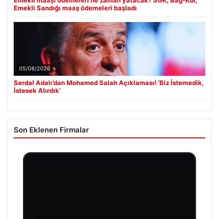
Emekli maaşı ödemeleri ne zaman yatacak? SGK, Bağ-Kur,
Emekli Sandığı maaş ödemeleri başladı
05/08/2026
Serdal Adalı’dan Mohamed Salah Açıklaması! ‘Biz İstemedik,
İstesek Alırdık’
Son Eklenen Firmalar