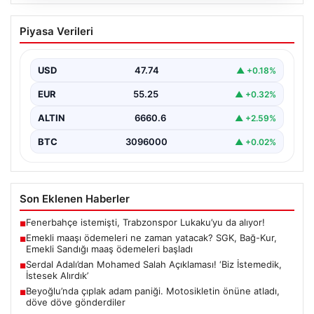
06.08.2026
Emekli maaşı ödemeleri ne zaman
Piyasa Verileri
yatacak? SGK, Bağ-Kur, Emekli Sandığı
maaş ödemeleri başladı
USD
47.74
▲ +0.18%
EUR
55.25
▲ +0.32%
ALTIN
6660.6
▲ +2.59%
BTC
3096000
▲ +0.02%
Son Eklenen Haberler
Fenerbahçe istemişti, Trabzonspor Lukaku’yu da alıyor!
■
Emekli maaşı ödemeleri ne zaman yatacak? SGK, Bağ-Kur,
■
Emekli Sandığı maaş ödemeleri başladı
Serdal Adalı’dan Mohamed Salah Açıklaması! ‘Biz İstemedik,
■
İstesek Alırdık’
Beyoğlu’nda çıplak adam paniği. Motosikletin önüne atladı,
■
döve döve gönderdiler