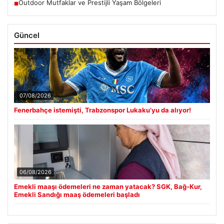
Outdoor Mutfaklar ve Prestijli Yaşam Bölgeleri
■
Güncel
07/08/2026
Fenerbahçe istemişti, Trabzonspor Lukaku’yu da alıyor!
06/08/2026
Emekli maaşı ödemeleri ne zaman yatacak? SGK, Bağ-Kur,
Emekli Sandığı maaş ödemeleri başladı