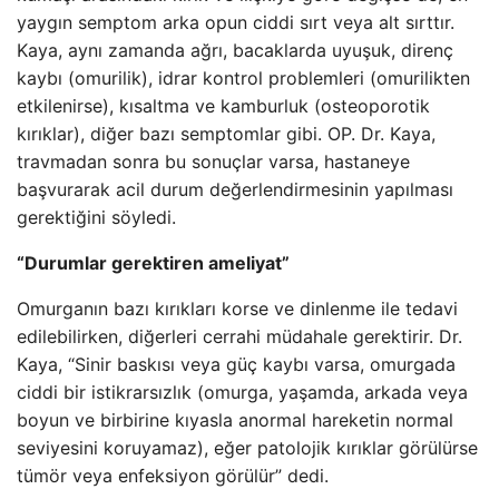
yaygın semptom arka opun ciddi sırt veya alt sırttır.
Kaya, aynı zamanda ağrı, bacaklarda uyuşuk, direnç
kaybı (omurilik), idrar kontrol problemleri (omurilikten
etkilenirse), kısaltma ve kamburluk (osteoporotik
kırıklar), diğer bazı semptomlar gibi. OP. Dr. Kaya,
travmadan sonra bu sonuçlar varsa, hastaneye
başvurarak acil durum değerlendirmesinin yapılması
gerektiğini söyledi.
“Durumlar gerektiren ameliyat”
Omurganın bazı kırıkları korse ve dinlenme ile tedavi
edilebilirken, diğerleri cerrahi müdahale gerektirir. Dr.
Kaya, “Sinir baskısı veya güç kaybı varsa, omurgada
ciddi bir istikrarsızlık (omurga, yaşamda, arkada veya
boyun ve birbirine kıyasla anormal hareketin normal
seviyesini koruyamaz), eğer patolojik kırıklar görülürse
tümör veya enfeksiyon görülür” dedi.