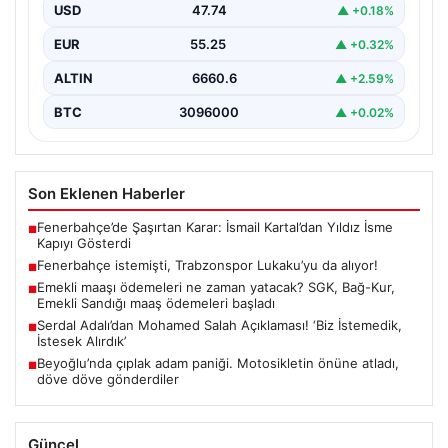
USD
47.74
▲ +0.18%
EUR
55.25
▲ +0.32%
ALTIN
6660.6
▲ +2.59%
BTC
3096000
▲ +0.02%
Son Eklenen Haberler
Fenerbahçe’de Şaşırtan Karar: İsmail Kartal’dan Yıldız İsme
■
Kapıyı Gösterdi
Fenerbahçe istemişti, Trabzonspor Lukaku’yu da alıyor!
■
Emekli maaşı ödemeleri ne zaman yatacak? SGK, Bağ-Kur,
■
Emekli Sandığı maaş ödemeleri başladı
Serdal Adalı’dan Mohamed Salah Açıklaması! ‘Biz İstemedik,
■
İstesek Alırdık’
Beyoğlu’nda çıplak adam paniği. Motosikletin önüne atladı,
■
döve döve gönderdiler
Güncel