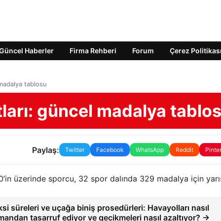
Güncel Haberler
Firma Rehberi
Forum
Çerez Politikas
 madalya tablosu
ları: güncel madalya tablo
Paylaş:
Twitter
Facebook
WhatsApp
Reddit
Pinte
0’in üzerinde sporcu, 32 spor dalında 329 madalya için yarı
si süreleri ve uçağa biniş prosedürleri: Havayolları nasıl
mandan tasarruf ediyor ve gecikmeleri nasıl azaltıyor? →