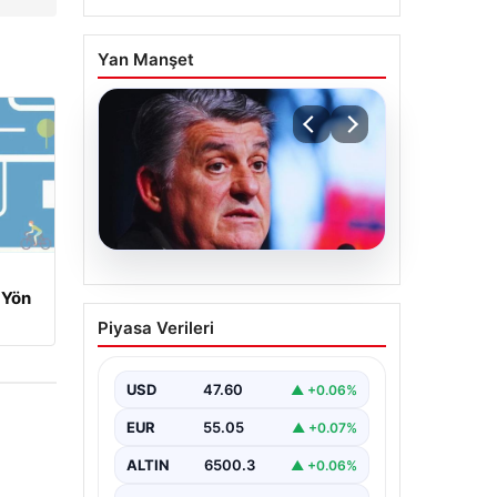
Yan Manşet
05.08.2026
 Yön
Serdal Adalı’dan
Piyasa Verileri
Mohamed Salah
Açıklaması! ‘Biz
İstemedik, İstesek
USD
47.60
▲ +0.06%
Alırdık’
EUR
55.05
▲ +0.07%
Beşiktaş Başkanı Serdal Adalı,
futbol dünyasında sıkça gündeme
ALTIN
6500.3
▲ +0.06%
gelen Mohamed Salah transferiyle