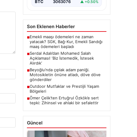
ilgili önemli…
BTC
3063076
▲ +0.50%
Son Eklenen Haberler
Emekli maaşı ödemeleri ne zaman
■
yatacak? SGK, Bağ-Kur, Emekli Sandığı
maaş ödemeleri başladı
Serdal Adalı’dan Mohamed Salah
■
Açıklaması! ‘Biz İstemedik, İstesek
Alırdık’
Beyoğlu’nda çıplak adam paniği.
■
Motosikletin önüne atladı, döve döve
gönderdiler
Outdoor Mutfaklar ve Prestijli Yaşam
■
Bölgeleri
Ömer Çelik’ten Ertuğrul Özkök’e sert
■
tepki: Zihinsel ve ahlaki bir sefalettir
Güncel