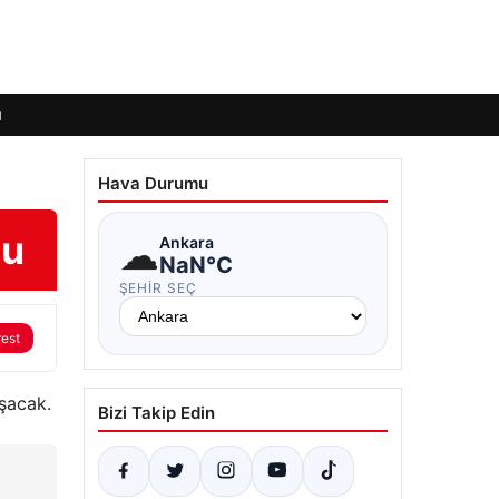
ı
Hava Durumu
su
☁
Ankara
NaN°C
ŞEHIR SEÇ
rest
şacak.
Bizi Takip Edin