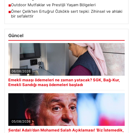
Outdoor Mutfaklar ve Prestijli Yaşam Bölgeleri
■
Ömer Çelik’ten Ertuğrul Özkök’e sert tepki: Zihinsel ve ahlaki
■
bir sefalettir
Güncel
06/08/2026
Emekli maaşı ödemeleri ne zaman yatacak? SGK, Bağ-Kur,
Emekli Sandığı maaş ödemeleri başladı
05/08/2026
Serdal Adalı’dan Mohamed Salah Açıklaması! ‘Biz İstemedik,