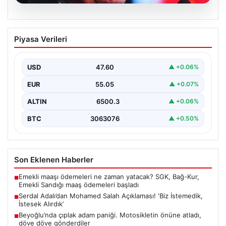
05.08.2026
Serdal Adalı’dan Mohamed Salah
Piyasa Verileri
Açıklaması! ‘Biz İstemedik, İstesek
Alırdık’
USD
47.60
▲ +0.06%
Beşiktaş Başkanı Serdal Adalı, futbol dünyasında sıkça
gündeme gelen Mohamed Salah transferiyle ilgili
EUR
55.05
▲ +0.07%
önemli…
ALTIN
6500.3
▲ +0.06%
BTC
3063076
▲ +0.50%
Son Eklenen Haberler
Emekli maaşı ödemeleri ne zaman yatacak? SGK, Bağ-Kur,
■
Emekli Sandığı maaş ödemeleri başladı
Serdal Adalı’dan Mohamed Salah Açıklaması! ‘Biz İstemedik,
■
İstesek Alırdık’
Beyoğlu’nda çıplak adam paniği. Motosikletin önüne atladı,
■
döve döve gönderdiler