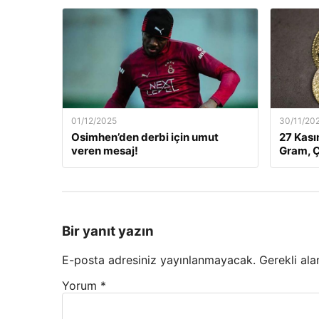
01/12/2025
30/11/20
Osimhen’den derbi için umut
27 Kası
veren mesaj!
Gram, Ç
Bir yanıt yazın
E-posta adresiniz yayınlanmayacak.
Gerekli ala
Yorum
*