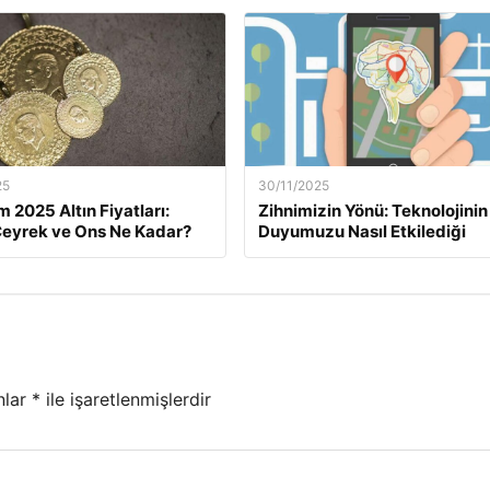
25
30/11/2025
m 2025 Altın Fiyatları:
Zihnimizin Yönü: Teknolojinin
eyrek ve Ons Ne Kadar?
Duyumuzu Nasıl Etkilediği
nlar
*
ile işaretlenmişlerdir