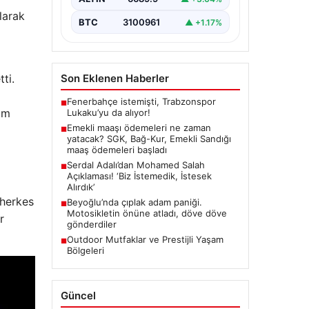
larak
BTC
3100961
▲ +1.17%
ti.
Son Eklenen Haberler
Fenerbahçe istemişti, Trabzonspor
■
am
Lukaku’yu da alıyor!
Emekli maaşı ödemeleri ne zaman
■
yatacak? SGK, Bağ-Kur, Emekli Sandığı
maaş ödemeleri başladı
Serdal Adalı’dan Mohamed Salah
■
Açıklaması! ‘Biz İstemedik, İstesek
Alırdık’
 herkes
Beyoğlu’nda çıplak adam paniği.
■
Motosikletin önüne atladı, döve döve
r
gönderdiler
Outdoor Mutfaklar ve Prestijli Yaşam
■
Bölgeleri
Güncel