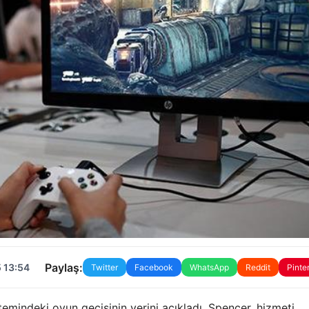
Paylaş:
 13:54
Twitter
Facebook
WhatsApp
Reddit
Pinte
emindeki oyun geçişinin yerini açıkladı. Spencer, hizmeti