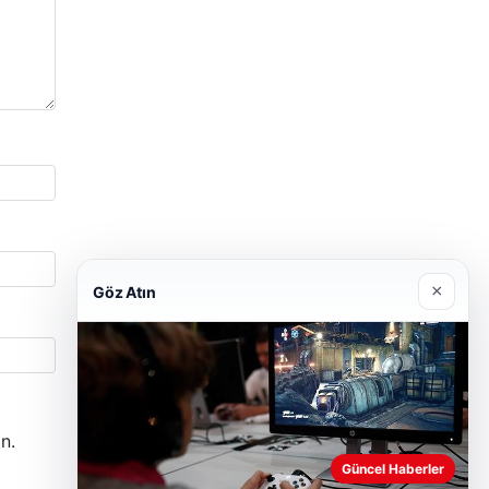
×
Göz Atın
n.
Güncel Haberler