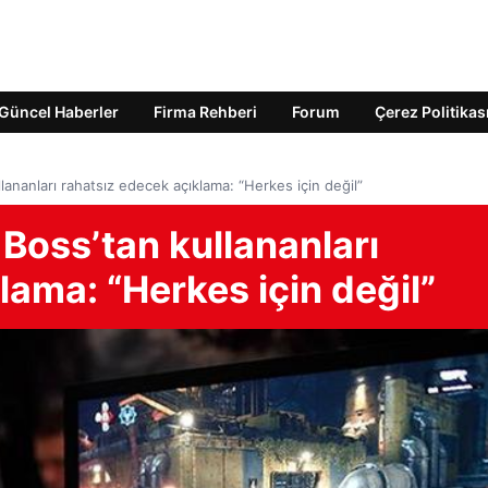
Güncel Haberler
Firma Rehberi
Forum
Çerez Politikas
nanları rahatsız edecek açıklama: “Herkes için değil”
oss’tan kullananları
lama: “Herkes için değil”