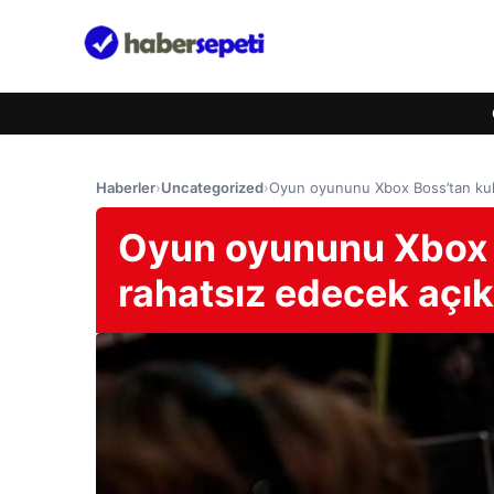
Haberler
›
Uncategorized
›
Oyun oyununu Xbox Boss’tan kulla
Oyun oyununu Xbox B
rahatsız edecek açık