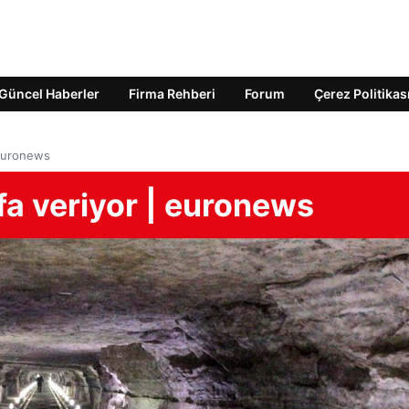
Güncel Haberler
Firma Rehberi
Forum
Çerez Politikas
 euronews
fa veriyor | euronews