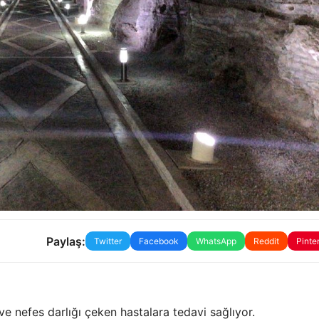
Paylaş:
Twitter
Facebook
WhatsApp
Reddit
Pinte
e nefes darlığı çeken hastalara tedavi sağlıyor.