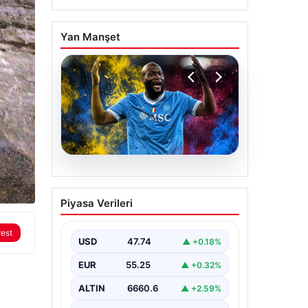
Yan Manşet
07.08.2026
Fenerbahçe istemişti,
Piyasa Verileri
Trabzonspor Lukaku’yu
da alıyor!
rest
USD
47.74
▲ +0.18%
EUR
55.25
▲ +0.32%
ALTIN
6660.6
▲ +2.59%