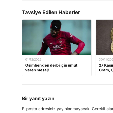
Tavsiye Edilen Haberler
01/12/2025
30/11/20
Osimhen’den derbi için umut
27 Kası
veren mesaj!
Gram, Ç
Bir yanıt yazın
E-posta adresiniz yayınlanmayacak.
Gerekli ala