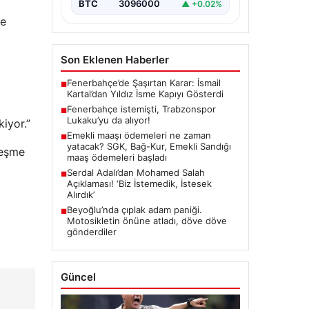
BTC
3096000
▲ +0.02%
ve
Son Eklenen Haberler
Fenerbahçe’de Şaşırtan Karar: İsmail
■
Kartal’dan Yıldız İsme Kapıyı Gösterdi
Fenerbahçe istemişti, Trabzonspor
■
Lukaku’yu da alıyor!
kiyor.”
Emekli maaşı ödemeleri ne zaman
■
yatacak? SGK, Bağ-Kur, Emekli Sandığı
leşme
maaş ödemeleri başladı
Serdal Adalı’dan Mohamed Salah
■
Açıklaması! ‘Biz İstemedik, İstesek
Alırdık’
Beyoğlu’nda çıplak adam paniği.
■
Motosikletin önüne atladı, döve döve
gönderdiler
Güncel