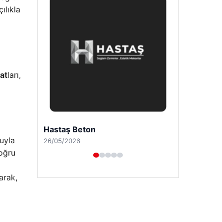
çılıkla
at
ları,
Prenses Night Club
uyla
29/04/2026
doğru
arak,