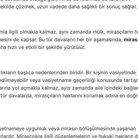
 şekilde çözmek, uzun vadede daha sağlıklı bir sonuç sağlar.
la ilgili olmakla kalmaz, aynı zamanda mülk, mirasçıların ha
lmesini de kapsar. Bu tür davaların her bir aşamasında,
miras
a hızlı ve etkili bir şekilde yürütülür.
ların başlıca nedenlerinden biridir. Bir kişinin vasiyetinde 
 edilmeyebilir veya vasiyetname geçerliliği konusunda tartış
larına yol açmakla kalmaz, aynı zamanda aile içindeki bağlar
 tür davalarda, mirasçıların haklarını korumak adına en doğ
vasiyetnameye uygunluk veya mirasın bölüşülmesinde yaşanan
ardır. Mirasçılıkla ilgili düzenlemelerin ve hukuki hakların 