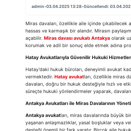
admin
•
03.04.2025 13:28
•
Güncellendi: 03.04.202
Miras davaları, özellikle aile içinde çıkabilece
hassas ve karmaşık bir alandır. Mirasın paylaşım
açabilir.
Miras davası avukatı Antakya
olarak uz
korumak ve adil bir sonuç elde etmek adına pr
Hatay Avukatlarıyla Güvenilir Hukuki Hizmetle
Hatay’daki hukuk büroları, deneyimli avukat kadr
vermektedir.
Hatay avukat
ları, özellikle miras d
davaları, doğru bir hukuk desteğiyle hızlı ve etk
süreçte hukuki yönlendirmeler yaparak, davaları
Antakya Avukatları ile Miras Davalarının Yönet
Antakya avukat
ları, miras davalarında büyük b
yaşanan anlaşmazlıklar, yasal boşluklar veya v
desteği önemli bir fark yaratır. Birçok aile huk