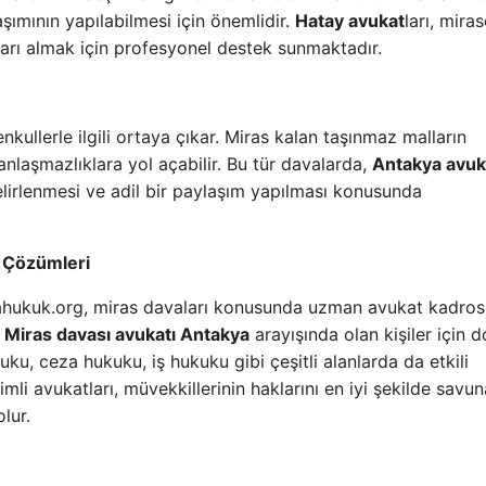
aşımının yapılabilmesi için önemlidir.
Hatay avukat
ları, miras
çları almak için profesyonel destek sunmaktadır.
kullerle ilgili ortaya çıkar. Miras kalan taşınmaz malların
nlaşmazlıklara yol açabilir. Bu tür davalarda,
Antakya avuk
elirlenmesi ve adil bir paylaşım yapılması konusunda
ı Çözümleri
Atahukuk.org, miras davaları konusunda uzman avukat kadros
.
Miras davası avukatı Antakya
arayışında olan kişiler için 
u, ceza hukuku, iş hukuku gibi çeşitli alanlarda da etkili
i avukatları, müvekkillerinin haklarını en iyi şekilde savun
lur.