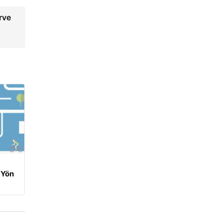
rve
 Yön