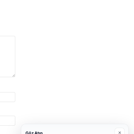
×
Göz Atın