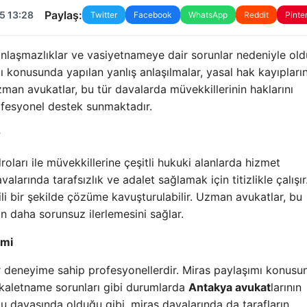
Paylaş:
5 13:28
Twitter
Facebook
WhatsApp
Reddit
Pinte
k anlaşmazlıklar ve vasiyetnameye dair sorunlar nedeniyle ol
ı konusunda yapılan yanlış anlaşılmalar, yasal hak kayıpları
man avukatlar, bu tür davalarda müvekkillerinin haklarını
ofesyonel destek sunmaktadır.
r
oları ile müvekkillerine çeşitli hukuki alanlarda hizmet
avalarında tarafsızlık ve adalet sağlamak için titizlikle çalışır
ili bir şekilde çözüme kavuşturulabilir. Uzman avukatlar, bu
n daha sorunsuz ilerlemesini sağlar.
imi
ir deneyime sahip profesyonellerdir. Miras paylaşımı konusu
ekaletname sorunları gibi durumlarda
Antakya avukat
larının
uku davasında olduğu gibi, miras davalarında da tarafların