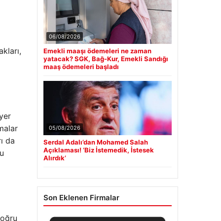
06/08/2026
kları,
Emekli maaşı ödemeleri ne zaman
yatacak? SGK, Bağ-Kur, Emekli Sandığı
maaş ödemeleri başladı
yer
malar
05/08/2026
ı da
Serdal Adalı’dan Mohamed Salah
Açıklaması! ‘Biz İstemedik, İstesek
ru
Alırdık’
Son Eklenen Firmalar
doğru