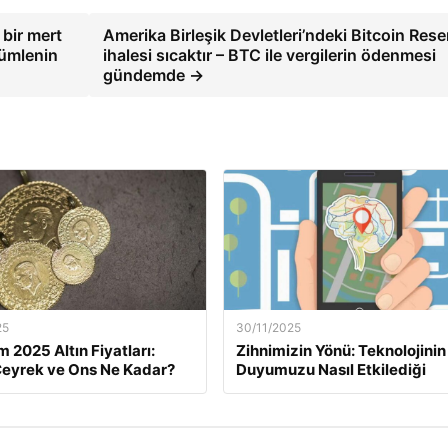
 bir mert
Amerika Birleşik Devletleri’ndeki Bitcoin Rese
cümlenin
ihalesi sıcaktır – BTC ile vergilerin ödenmesi
gündemde →
25
30/11/2025
m 2025 Altın Fiyatları:
Zihnimizin Yönü: Teknolojinin
eyrek ve Ons Ne Kadar?
Duyumuzu Nasıl Etkilediği