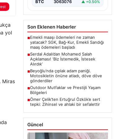
ilgili önemli…
BTC
3063076
▲ +0.50%
rest
dukça
Son Eklenen Haberler
na yol
Emekli maaşı ödemeleri ne zaman
■
yatacak? SGK, Bağ-Kur, Emekli Sandığı
maaş ödemeleri başladı
Serdal Adalı’dan Mohamed Salah
■
Açıklaması! ‘Biz İstemedik, İstesek
Alırdık’
Beyoğlu’nda çıplak adam paniği.
■
Motosikletin önüne atladı, döve döve
. Miras
gönderdiler
Outdoor Mutfaklar ve Prestijli Yaşam
■
Bölgeleri
Ömer Çelik’ten Ertuğrul Özkök’e sert
■
tepki: Zihinsel ve ahlaki bir sefalettir
nda
Güncel