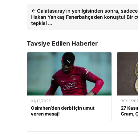
← Galatasaray’ın yenilgisinden sonra, sadece
Hakan Yankaş Fenerbahçe’den konuştu! Bir 
tepkisi …
Tavsiye Edilen Haberler
01/12/2025
30/11/20
Osimhen’den derbi için umut
27 Kası
veren mesaj!
Gram, Ç