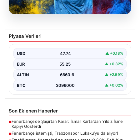
07.08.2026
Fenerbahçe istemişti, Trabzonspor
Piyasa Verileri
Lukaku’yu da alıyor!
USD
47.74
▲ +0.18%
EUR
55.25
▲ +0.32%
ALTIN
6660.6
▲ +2.59%
BTC
3096000
▲ +0.02%
Son Eklenen Haberler
Fenerbahçe’de Şaşırtan Karar: İsmail Kartal’dan Yıldız İsme
■
Kapıyı Gösterdi
Fenerbahçe istemişti, Trabzonspor Lukaku’yu da alıyor!
■
Emekli maaşı ödemeleri ne zaman yatacak? SGK, Bağ-Kur,