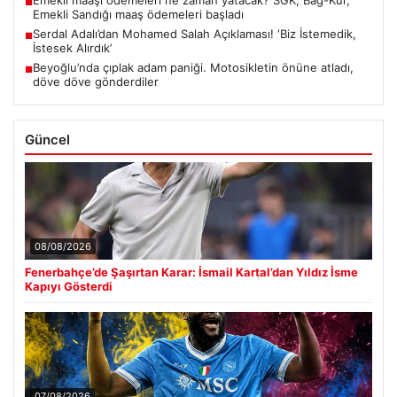
■
Emekli Sandığı maaş ödemeleri başladı
Serdal Adalı’dan Mohamed Salah Açıklaması! ‘Biz İstemedik,
■
İstesek Alırdık’
Beyoğlu’nda çıplak adam paniği. Motosikletin önüne atladı,
■
döve döve gönderdiler
Güncel
08/08/2026
Fenerbahçe’de Şaşırtan Karar: İsmail Kartal’dan Yıldız İsme
Kapıyı Gösterdi
07/08/2026