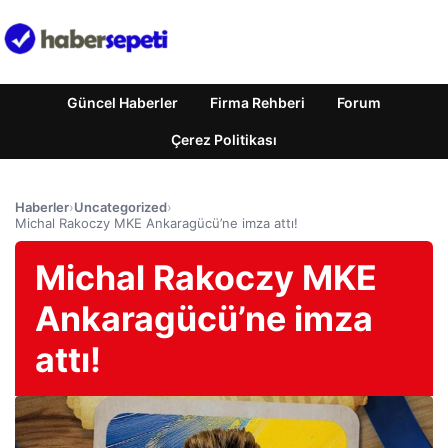
Güncel Haberler
Firma Rehberi
Forum
Çerez Politikası
Haberler
›
Uncategorized
›
Michal Rakoczy MKE Ankaragücü’ne imza attı!
Michal Rakoczy MKE
Ankaragücü’ne imza
attı!