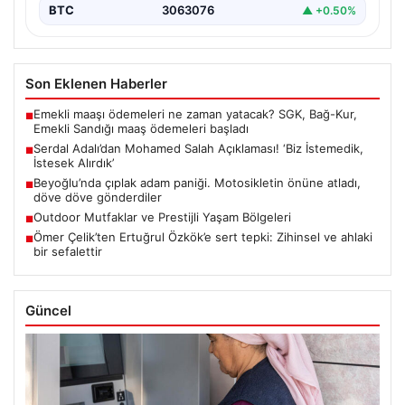
BTC
3063076
▲ +0.50%
Son Eklenen Haberler
Emekli maaşı ödemeleri ne zaman yatacak? SGK, Bağ-Kur,
■
Emekli Sandığı maaş ödemeleri başladı
Serdal Adalı’dan Mohamed Salah Açıklaması! ‘Biz İstemedik,
■
İstesek Alırdık’
Beyoğlu’nda çıplak adam paniği. Motosikletin önüne atladı,
■
döve döve gönderdiler
Outdoor Mutfaklar ve Prestijli Yaşam Bölgeleri
■
Ömer Çelik’ten Ertuğrul Özkök’e sert tepki: Zihinsel ve ahlaki
■
bir sefalettir
Güncel