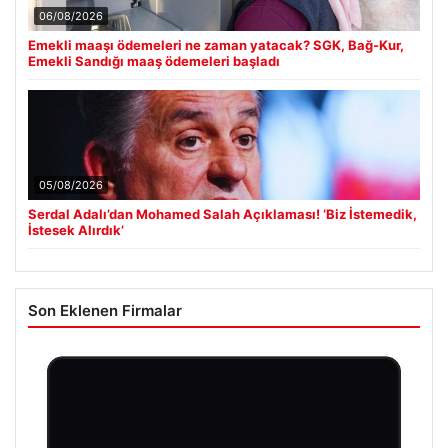
06/08/2026
Emekli maaşı ödemeleri ne zaman yatacak? SGK, Bağ-Kur,
Emekli Sandığı maaş ödemeleri başladı
05/08/2026
Serdal Adalı’dan Mohamed Salah Açıklaması! ‘Biz İstemedik,
İstesek Alırdık’
Son Eklenen Firmalar