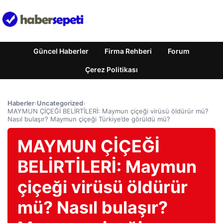
Güncel Haberler
Firma Rehberi
Forum
Çerez Politikası
Haberler
›
Uncategorized
›
MAYMUN ÇİÇEĞİ BELİRTİLERİ: Maymun çiçeği virüsü öldürür mü?
Nasıl bulaşır? Maymun çiçeği Türkiye’de görüldü mü?
MAYMUN ÇİÇEĞİ
BELİRTİLERİ: Maymun
çiçeği virüsü öldürür
mü? Nasıl bulaşır?