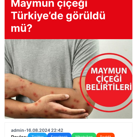
Maymun çiçeği
Türkiye’de görüldü
mü?
admin
•
16.08.2024 22:42
Paylaş:
Twitter
Facebook
WhatsApp
Reddit