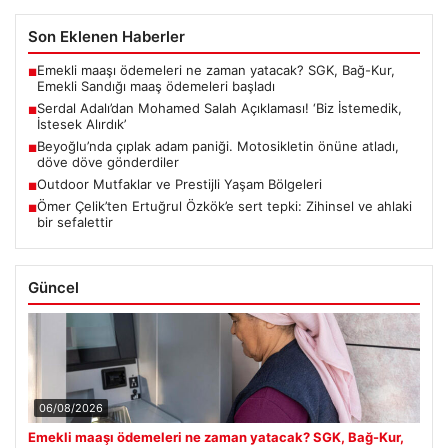
Son Eklenen Haberler
Emekli maaşı ödemeleri ne zaman yatacak? SGK, Bağ-Kur,
■
Emekli Sandığı maaş ödemeleri başladı
Serdal Adalı’dan Mohamed Salah Açıklaması! ‘Biz İstemedik,
■
İstesek Alırdık’
Beyoğlu’nda çıplak adam paniği. Motosikletin önüne atladı,
■
döve döve gönderdiler
Outdoor Mutfaklar ve Prestijli Yaşam Bölgeleri
■
Ömer Çelik’ten Ertuğrul Özkök’e sert tepki: Zihinsel ve ahlaki
■
bir sefalettir
Güncel
06/08/2026
Emekli maaşı ödemeleri ne zaman yatacak? SGK, Bağ-Kur,