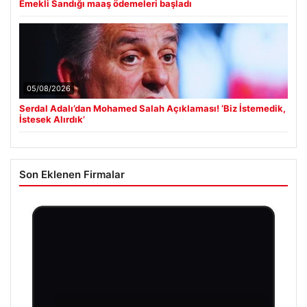
Emekli Sandığı maaş ödemeleri başladı
05/08/2026
Serdal Adalı’dan Mohamed Salah Açıklaması! ‘Biz İstemedik,
İstesek Alırdık’
Son Eklenen Firmalar