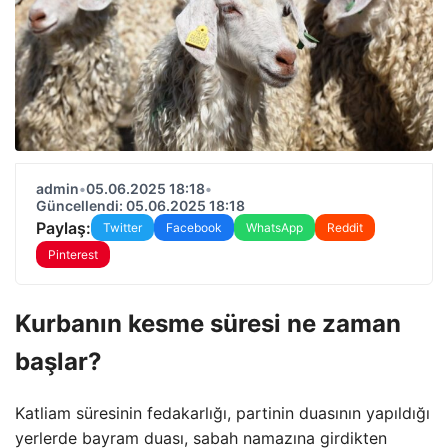
admin
•
05.06.2025 18:18
•
Güncellendi: 05.06.2025 18:18
Paylaş:
Twitter
Facebook
WhatsApp
Reddit
Pinterest
Kurbanın kesme süresi ne zaman
başlar?
Katliam süresinin fedakarlığı, partinin duasının yapıldığı
yerlerde bayram duası, sabah namazına girdikten