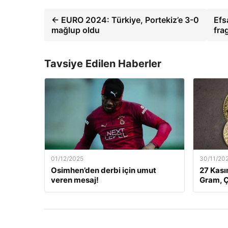
← EURO 2024: Türkiye, Portekiz’e 3-0
Efs
mağlup oldu
fra
Tavsiye Edilen Haberler
01/12/2025
30/11/20
Osimhen’den derbi için umut
27 Kası
veren mesaj!
Gram, Ç