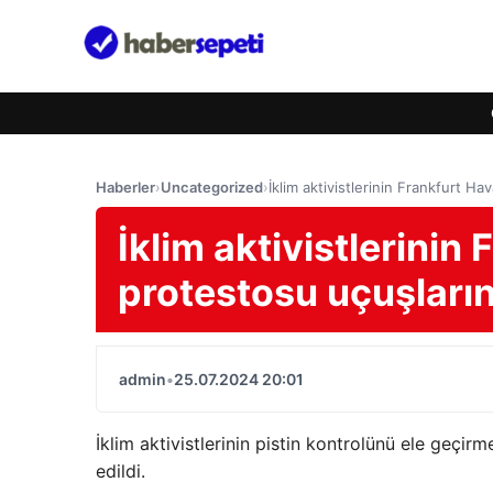
Haberler
›
Uncategorized
›
İklim aktivistlerinin Frankfurt H
İklim aktivistlerinin
protestosu uçuşların
admin
•
25.07.2024 20:01
İklim aktivistlerinin pistin kontrolünü ele geçir
edildi.