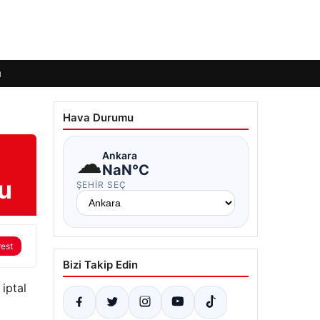
ı
Hava Durumu
☁
Ankara
NaN°C
du
ŞEHIR SEÇ
rest
Bizi Takip Edin
 iptal