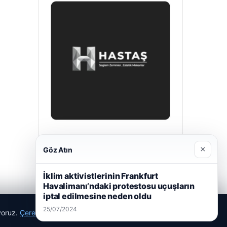
Hastaş Beton
×
Göz Atın
26/05/2026
İklim aktivistlerinin Frankfurt
Havalimanı’ndaki protestosu uçuşların
iptal edilmesine neden oldu
25/07/2024
ıyoruz.
Çerez Politikamız
Reddet
Kabul Et