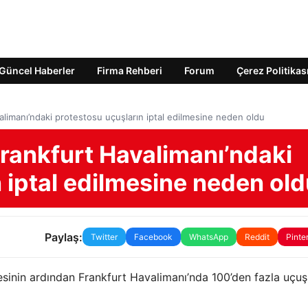
Güncel Haberler
Firma Rehberi
Forum
Çerez Politikas
avalimanı’ndaki protestosu uçuşların iptal edilmesine neden oldu
 Frankfurt Havalimanı’ndaki
 iptal edilmesine neden ol
Paylaş:
Twitter
Facebook
WhatsApp
Reddit
Pinte
mesinin ardından Frankfurt Havalimanı’nda 100’den fazla uçuş