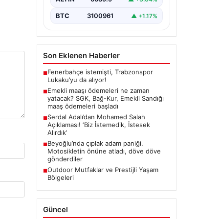
BTC
3100961
▲ +1.17%
Son Eklenen Haberler
Fenerbahçe istemişti, Trabzonspor
■
Lukaku’yu da alıyor!
Emekli maaşı ödemeleri ne zaman
■
yatacak? SGK, Bağ-Kur, Emekli Sandığı
maaş ödemeleri başladı
Serdal Adalı’dan Mohamed Salah
■
Açıklaması! ‘Biz İstemedik, İstesek
Alırdık’
Beyoğlu’nda çıplak adam paniği.
■
Motosikletin önüne atladı, döve döve
gönderdiler
Outdoor Mutfaklar ve Prestijli Yaşam
■
Bölgeleri
Güncel