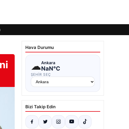
ı
Hava Durumu
ni
☁
Ankara
NaN°C
ŞEHIR SEÇ
Bizi Takip Edin