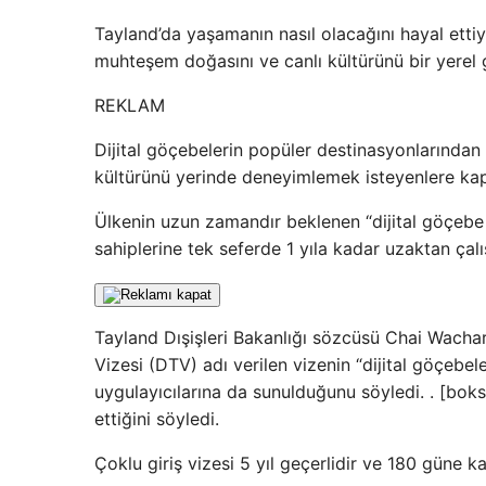
Tayland’da yaşamanın nasıl olacağını hayal ettiy
muhteşem doğasını ve canlı kültürünü bir yerel g
REKLAM
Dijital göçebelerin popüler destinasyonlarından
kültürünü yerinde deneyimlemek isteyenlere kapıl
Ülkenin uzun zamandır beklenen “dijital göçebe
sahiplerine tek seferde 1 yıla kadar uzaktan ça
Tayland Dışişleri Bakanlığı sözcüsü Chai Wacha
Vizesi (DTV) adı verilen vizenin “dijital göçebel
uygulayıcılarına da sunulduğunu söyledi. . [bo
ettiğini söyledi.
Çoklu giriş vizesi 5 yıl geçerlidir ve 180 güne k