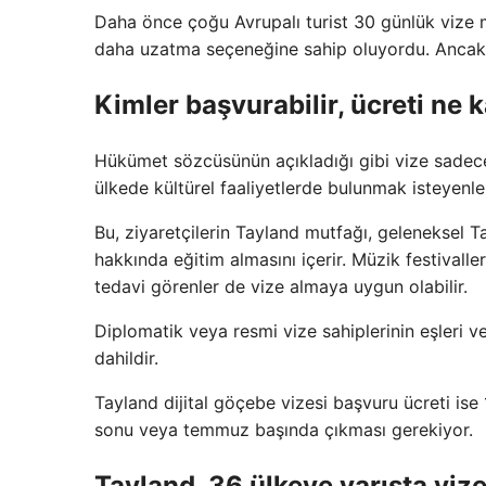
Daha önce çoğu Avrupalı ​​turist 30 günlük vize m
daha uzatma seçeneğine sahip oluyordu. Ancak k
Kimler başvurabilir, ücreti ne 
Hükümet sözcüsünün açıkladığı gibi vize sadece 
ülkede kültürel faaliyetlerde bulunmak isteyenler
Bu, ziyaretçilerin Tayland mutfağı, geleneksel 
hakkında eğitim almasını içerir. Müzik festivalle
tedavi görenler de vize almaya uygun olabilir.
Diplomatik veya resmi vize sahiplerinin eşleri
dahildir.
Tayland dijital göçebe vizesi başvuru ücreti ise
sonu veya temmuz başında çıkması gerekiyor.
Tayland, 36 ülkeye varışta vize