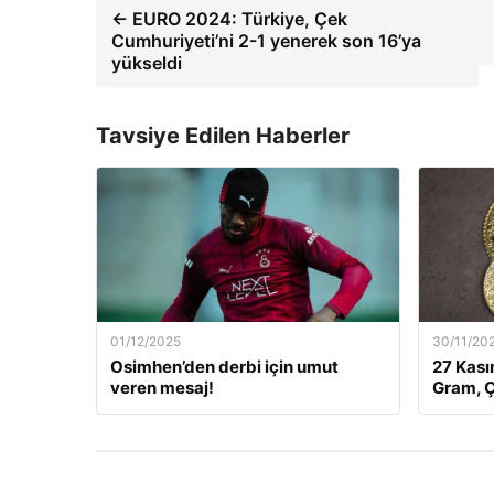
← EURO 2024: Türkiye, Çek
Cumhuriyeti’ni 2-1 yenerek son 16’ya
yükseldi
Tavsiye Edilen Haberler
01/12/2025
30/11/20
Osimhen’den derbi için umut
27 Kası
veren mesaj!
Gram, Ç