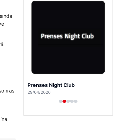
sında
ve
i.
Prenses Night Club
sonrası
29/04/2026
’na