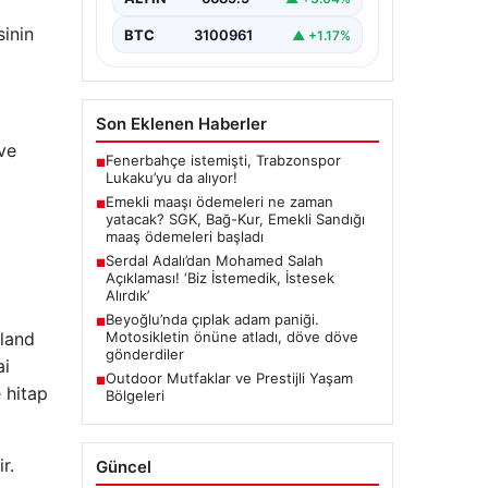
sinin
BTC
3100961
▲ +1.17%
Son Eklenen Haberler
ve
Fenerbahçe istemişti, Trabzonspor
■
Lukaku’yu da alıyor!
Emekli maaşı ödemeleri ne zaman
■
yatacak? SGK, Bağ-Kur, Emekli Sandığı
maaş ödemeleri başladı
Serdal Adalı’dan Mohamed Salah
■
Açıklaması! ‘Biz İstemedik, İstesek
Alırdık’
Beyoğlu’nda çıplak adam paniği.
■
Motosikletin önüne atladı, döve döve
yland
gönderdiler
ai
Outdoor Mutfaklar ve Prestijli Yaşam
■
 hitap
Bölgeleri
r.
Güncel