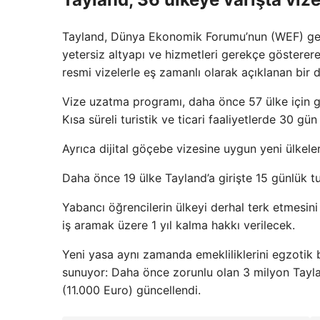
Tayland, Dünya Ekonomik Forumu’nun (WEF) geçe
yetersiz altyapı ve hizmetleri gerekçe gösterere
resmi vizelerle eş zamanlı olarak açıklanan bir di
Vize uzatma programı, daha önce 57 ülke için geç
Kısa süreli turistik ve ticari faaliyetlerde 30 g
Ayrıca dijital göçebe vizesine uygun yeni ülkele
Daha önce 19 ülke Tayland’a girişte 15 günlük tur
Yabancı öğrencilerin ülkeyi derhal terk etmesin
iş aramak üzere 1 yıl kalma hakkı verilecek.
Yeni yasa aynı zamanda emekliliklerini egzotik b
sunuyor: Daha önce zorunlu olan 3 milyon Tayla
(11.000 Euro) güncellendi.