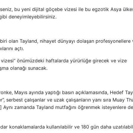
seniz, bu yeni dijital göçebe vizesi ile bu egzotik Asya ülke
ibi deneyimleyebilirsiniz.
 biri olan Tayland, nihayet dünyayı dolaşan profesyonellere 
arını açtı.
 vizesi” önümüzdeki haftalarda yürürlüğe girecek ve vize
lışma olanağı sunacak.
ronke, Mayıs ayında yaptığı basın açıklamasında, Hedef Ta
er”, serbest çalışanlar ve uzak çalışanların yanı sıra Muay Th
ks] Aynı zamanda Tayland mutfağını öğrenmek isteyenlere de
adar konaklamalarda kullanılabilir ve 180 gün daha uzatılabili