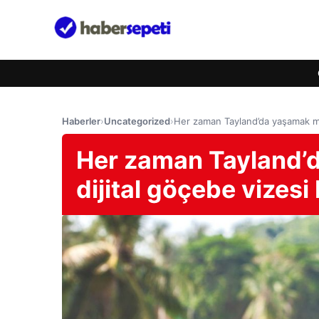
Haberler
›
Uncategorized
›
Her zaman Tayland’da yaşamak mı is
Her zaman Tayland’d
dijital göçebe vizesi b