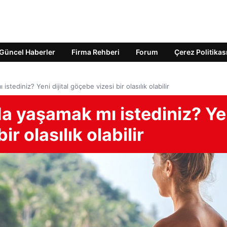
Güncel Haberler
Firma Rehberi
Forum
Çerez Politikas
tediniz? Yeni dijital göçebe vizesi bir olasılık olabilir
a yaşamak mı istediniz? Ye
ir olasılık olabilir