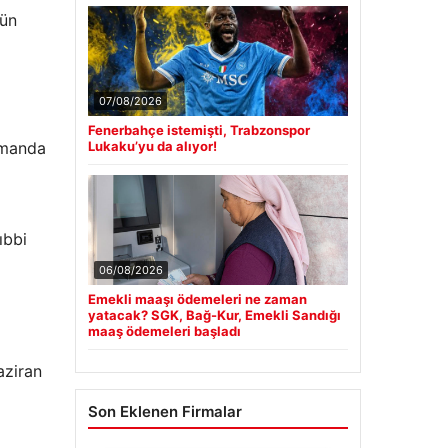
gün
07/08/2026
Fenerbahçe istemişti, Trabzonspor
zamanda
Lukaku’yu da alıyor!
ıbbi
06/08/2026
Emekli maaşı ödemeleri ne zaman
yatacak? SGK, Bağ-Kur, Emekli Sandığı
maaş ödemeleri başladı
aziran
Son Eklenen Firmalar