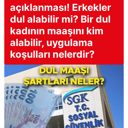
açıklanması! Erkekler
dul alabilir mi? Bir dul
kadının maaşını kim
alabilir, uygulama
koşulları nelerdir?