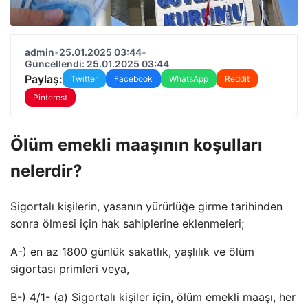
admin
•
25.01.2025 03:44
•
Güncellendi: 25.01.2025 03:44
Paylaş:
Twitter
Facebook
WhatsApp
Reddit
Pinterest
Ölüm emekli maaşının koşulları
nelerdir?
Sigortalı kişilerin, yasanın yürürlüğe girme tarihinden
sonra ölmesi için hak sahiplerine eklenmeleri;
A-) en az 1800 günlük sakatlık, yaşlılık ve ölüm
sigortası primleri veya,
B-) 4/1- (a) Sigortalı kişiler için, ölüm emekli maaşı, her