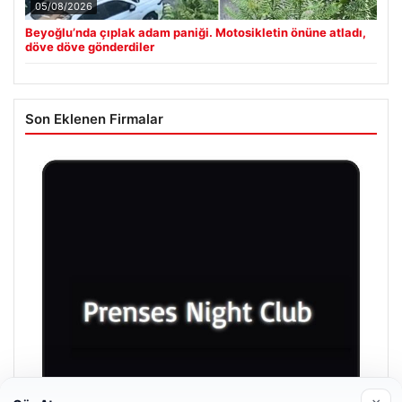
05/08/2026
Beyoğlu’nda çıplak adam paniği. Motosikletin önüne atladı,
döve döve gönderdiler
Son Eklenen Firmalar