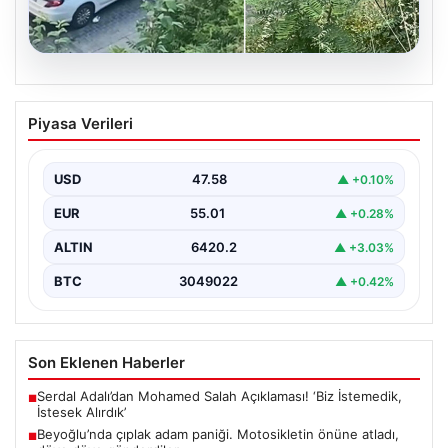
05.08.2026
Beyoğlu’nda çıplak adam paniği.
Piyasa Verileri
Motosikletin önüne atladı, döve döve
gönderdiler
USD
47.58
▲ +0.10%
{“title”: “Beyoğlu’nda Çıplak Adamın Panik Yaratan
Hareketleri ve Sonrası”, “content”: “ Beyoğlu ilçesinde
EUR
55.01
▲ +0.28%
yaşanan…
ALTIN
6420.2
▲ +3.03%
BTC
3049022
▲ +0.42%
Son Eklenen Haberler
Serdal Adalı’dan Mohamed Salah Açıklaması! ‘Biz İstemedik,
■
İstesek Alırdık’
Beyoğlu’nda çıplak adam paniği. Motosikletin önüne atladı,
■