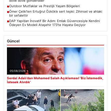
döve döve gönderdiler
Outdoor Mutfaklar ve Prestijli Yaşam Bölgeleri
■
Ömer Çelik’ten Ertuğrul Özkök’e sert tepki: Zihinsel ve ahlaki
■
bir sefalettir
DAP Yapı’dan İnovatif Bir Adım: Emlak Güvencesiyle Kendini
■
Ödeyen Ev Modeli Ataşehir 173’te Hayata Geçiyor
Güncel
05/08/2026
Serdal Adalı’dan Mohamed Salah Açıklaması! ‘Biz İstemedik,
İstesek Alırdık’