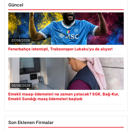
Güncel
07/08/2026
Fenerbahçe istemişti, Trabzonspor Lukaku’yu da alıyor!
06/08/2026
Emekli maaşı ödemeleri ne zaman yatacak? SGK, Bağ-Kur,
Emekli Sandığı maaş ödemeleri başladı
Son Eklenen Firmalar