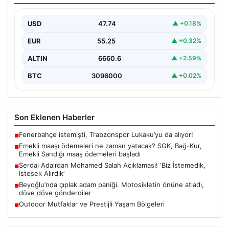
maaş ödemeleri başladı
USD
47.74
▲ +0.18%
EUR
55.25
▲ +0.32%
ALTIN
6660.6
▲ +2.59%
BTC
3096000
▲ +0.02%
Son Eklenen Haberler
Fenerbahçe istemişti, Trabzonspor Lukaku’yu da alıyor!
■
Emekli maaşı ödemeleri ne zaman yatacak? SGK, Bağ-Kur,
■
Emekli Sandığı maaş ödemeleri başladı
Serdal Adalı’dan Mohamed Salah Açıklaması! ‘Biz İstemedik,
■
İstesek Alırdık’
Beyoğlu’nda çıplak adam paniği. Motosikletin önüne atladı,
■
döve döve gönderdiler
Outdoor Mutfaklar ve Prestijli Yaşam Bölgeleri
■