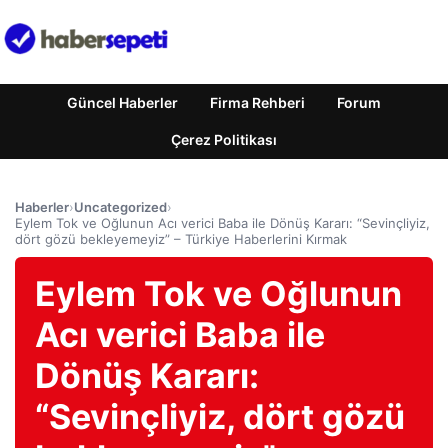
Güncel Haberler
Firma Rehberi
Forum
Çerez Politikası
Haberler
›
Uncategorized
›
Eylem Tok ve Oğlunun Acı verici Baba ile Dönüş Kararı: “Sevinçliyiz,
dört gözü bekleyemeyiz” – Türkiye Haberlerini Kırmak
Eylem Tok ve Oğlunun
Acı verici Baba ile
Dönüş Kararı:
“Sevinçliyiz, dört gözü