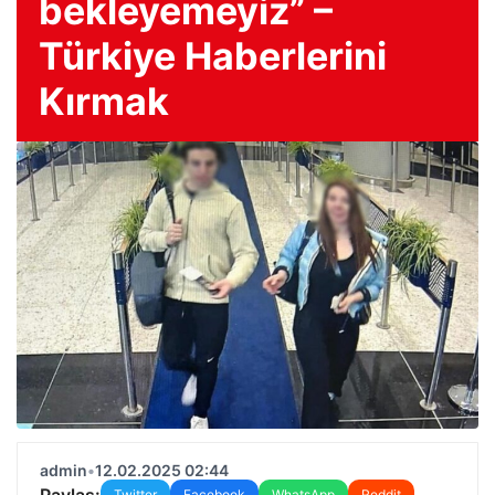
bekleyemeyiz” –
Türkiye Haberlerini
Kırmak
admin
•
12.02.2025 02:44
Paylaş:
Twitter
Facebook
WhatsApp
Reddit