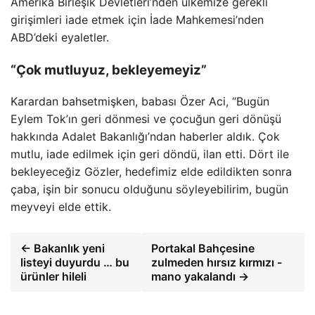
Amerika Birleşik Devletleri’nden ülkemize gerekli
girişimleri iade etmek için İade Mahkemesi’nden
ABD’deki eyaletler.
“Çok mutluyuz, bekleyemeyiz”
Karardan bahsetmişken, babası Özer Aci, “Bugün
Eylem Tok’ın geri dönmesi ve çocuğun geri dönüşü
hakkında Adalet Bakanlığı’ndan haberler aldık. Çok
mutlu, iade edilmek için geri döndü, ilan etti. Dört ile
bekleyeceğiz Gözler, hedefimiz elde edildikten sonra
çaba, işin bir sonucu olduğunu söyleyebilirim, bugün
meyveyi elde ettik.
← Bakanlık yeni
Portakal Bahçesine
listeyi duyurdu … bu
zulmeden hırsız kırmızı -
ürünler hileli
mano yakalandı →