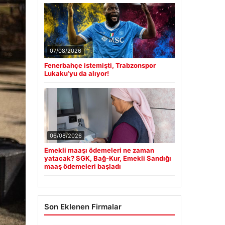
07/08/2026
Fenerbahçe istemişti, Trabzonspor
Lukaku’yu da alıyor!
06/08/2026
Emekli maaşı ödemeleri ne zaman
yatacak? SGK, Bağ-Kur, Emekli Sandığı
maaş ödemeleri başladı
Son Eklenen Firmalar