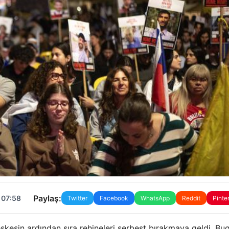
Paylaş:
 07:58
Twitter
Facebook
WhatsApp
Reddit
Pinte
kesin ardından sıra rehineleri serbest bırakmaya geldi. Bu