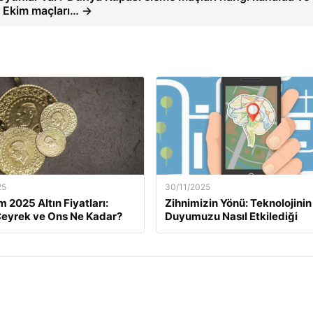
3 Ekim maçları… →
25
30/11/2025
m 2025 Altın Fiyatları:
Zihnimizin Yönü: Teknolojinin
eyrek ve Ons Ne Kadar?
Duyumuzu Nasıl Etkilediği