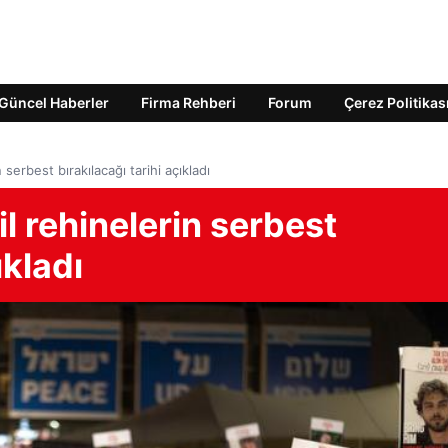
Güncel Haberler
Firma Rehberi
Forum
Çerez Politikas
 serbest bırakılacağı tarihi açıkladı
il rehinelerin serbest
ıkladı