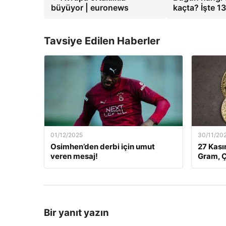
büyüyor | euronews
kaçta? İşte 1
Tavsiye Edilen Haberler
01/12/2025
30/11/20
Osimhen’den derbi için umut
27 Kası
veren mesaj!
Gram, Ç
Bir yanıt yazın