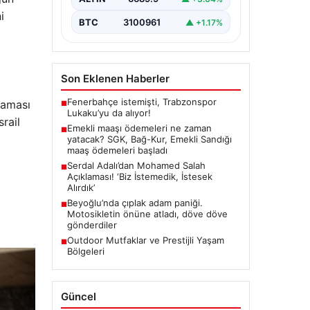
i
BTC
3100961
▲ +1.17%
Son Eklenen Haberler
Fenerbahçe istemişti, Trabzonspor
şaması
■
Lukaku’yu da alıyor!
rail
Emekli maaşı ödemeleri ne zaman
■
yatacak? SGK, Bağ-Kur, Emekli Sandığı
maaş ödemeleri başladı
Serdal Adalı’dan Mohamed Salah
■
Açıklaması! ‘Biz İstemedik, İstesek
Alırdık’
Beyoğlu’nda çıplak adam paniği.
■
Motosikletin önüne atladı, döve döve
gönderdiler
Outdoor Mutfaklar ve Prestijli Yaşam
■
Bölgeleri
Güncel