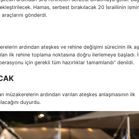
ekleştirilecek. Hamas, serbest bırakılacak 20 İsraillinin ismin
e araçlarını gönderdi.
relerin ardından ateşkes ve rehine değişimi sürecinin ilk a
ulan ilk rehine toplama noktasına doğru ilerlemeye başladı. İs
erasyonu için gerekli tüm hazırlıklar tamamlandı” denildi.
ACAK
an müzakerelerin ardından varılan ateşkes anlaşmasının ilk
lacağını duyurdu.