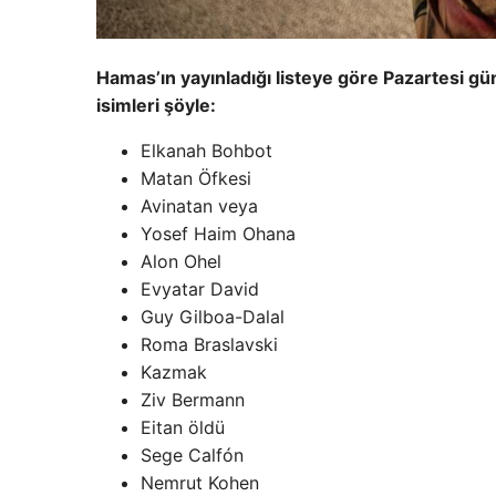
Hamas’ın yayınladığı listeye göre Pazartesi gün
isimleri şöyle:
Elkanah Bohbot
Matan Öfkesi
Avinatan veya
Yosef Haim Ohana
Alon Ohel
Evyatar David
Guy Gilboa-Dalal
Roma Braslavski
Kazmak
Ziv Bermann
Eitan öldü
Sege Calfón
Nemrut Kohen