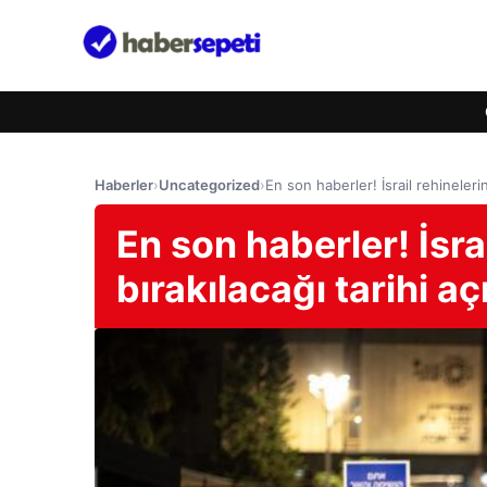
Haberler
›
Uncategorized
›
En son haberler! İsrail rehinelerin
En son haberler! İsra
bırakılacağı tarihi aç