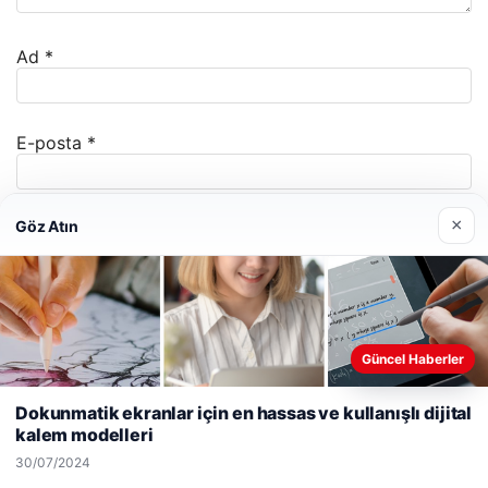
Ad
*
E-posta
*
×
Göz Atın
İnternet sitesi
Daha sonraki yorumlarımda kullanılması için adım, e-
Güncel Haberler
posta adresim ve site adresim bu tarayıcıya
Web sitemizi nasıl kullandığınızı daha iyi anlayabilmek,
kaydedilsin.
deneyiminizi kişiselleştirmek ve geliştirmek amacıyla çerezler
Dokunmatik ekranlar için en hassas ve kullanışlı dijital
kullanıyoruz.
Çerez Politikamız
kalem modelleri
Reddet
Kabul Et
30/07/2024