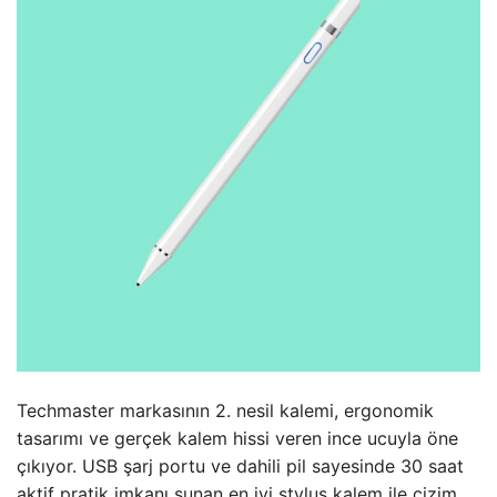
Techmaster markasının 2. nesil kalemi, ergonomik
tasarımı ve gerçek kalem hissi veren ince ucuyla öne
çıkıyor. USB şarj portu ve dahili pil sayesinde 30 saat
aktif pratik imkanı sunan en iyi stylus kalem ile çizim