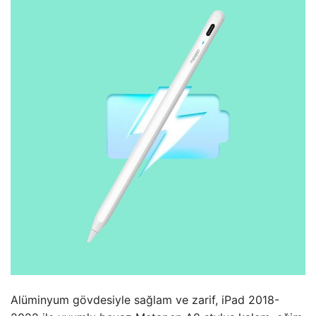
Alüminyum gövdesiyle sağlam ve zarif, iPad 2018-