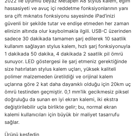
2022 ile uyumlu beyaz Metapen A8 stylus kalem, eğim
hassasiyeti ve avuç içi reddetme fonksiyonlarının yanı
sıra çift mıknatıs fonksiyonu sayesinde iPad’inizi
güvenli bir şekilde tutar ve endişe etmeden her zaman
elinizin altında olur kaybolmakla ilgili. USB-C üzerinden
sadece 30 dakikada tamamen şarj edilerek 10 saatlik
kullanım sağlayan stylus kalem, hızlı şarj fonksiyonuyla
1 dakikada 50 dakika, 4 dakikada 2 saatlik pil ömrü
sunuyor. LED göstergesi ile şarj etmeniz gerektiğinde
size hatırlatan stylus kalem uçları, yüksek kaliteli
polimer malzemeden üretildiği ve orijinal kalem
uçlarına göre 2 kat daha dayanıklı olduğu için 20km uç
ömrü testinden geçmiştir. 0,1 mm’lik gecikmesiz piksel
doğruluğu da sunan en iyi ekran kalemi, iki ekstra
değiştirilebilir uçla birlikte gelir; bu, normal ekran
kalemi kullanıcıları için büyük bir maliyet tasarrufu
sağlar.
Ürünü keşfedin