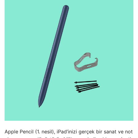
Apple Pencil (1. nesil), iPad’inizi gerçek bir sanat ve not