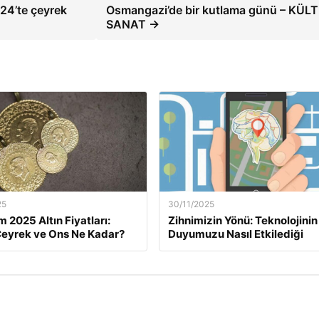
24’te çeyrek
Osmangazi’de bir kutlama günü – KÜL
SANAT →
25
30/11/2025
m 2025 Altın Fiyatları:
Zihnimizin Yönü: Teknolojinin
eyrek ve Ons Ne Kadar?
Duyumuzu Nasıl Etkilediği