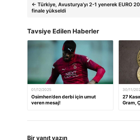
← Türkiye, Avusturya’yı 2-1 yenerek EURO 20
finale yükseldi
Tavsiye Edilen Haberler
01/12/2025
30/11/20
Osimhen’den derbi için umut
27 Kası
veren mesaj!
Gram, Ç
Bir yanıt yazın