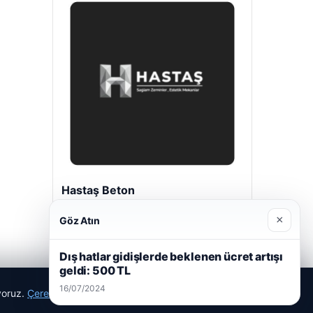
Hastaş Beton
26/05/2026
×
Göz Atın
Dış hatlar gidişlerde beklenen ücret artışı
geldi: 500 TL
16/07/2024
ıyoruz.
Çerez Politikamız
Reddet
Kabul Et