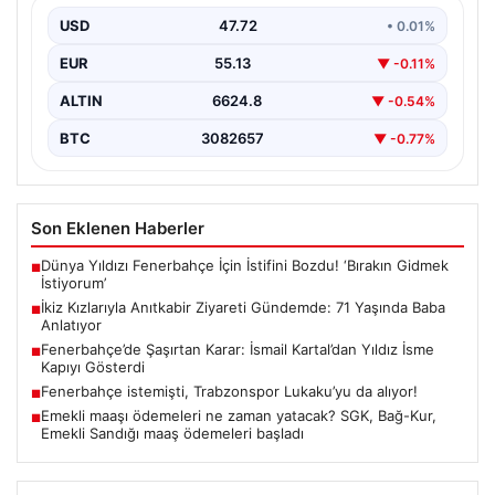
İmzalarıyla duygu dolu anlara sahne olan Doğan
ailesinin öyküsü, sosyal medyada geniş yankı
USD
47.72
• 0.01%
uyarmaya…
EUR
55.13
▼ -0.11%
ALTIN
6624.8
▼ -0.54%
BTC
3082657
▼ -0.77%
Son Eklenen Haberler
Dünya Yıldızı Fenerbahçe İçin İstifini Bozdu! ‘Bırakın Gidmek
■
İstiyorum’
İkiz Kızlarıyla Anıtkabir Ziyareti Gündemde: 71 Yaşında Baba
■
Anlatıyor
Fenerbahçe’de Şaşırtan Karar: İsmail Kartal’dan Yıldız İsme
■
Kapıyı Gösterdi
Fenerbahçe istemişti, Trabzonspor Lukaku’yu da alıyor!
■
Emekli maaşı ödemeleri ne zaman yatacak? SGK, Bağ-Kur,
■
Emekli Sandığı maaş ödemeleri başladı