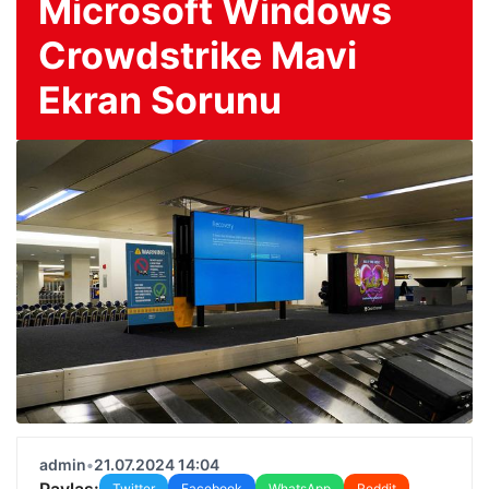
Microsoft Windows
Crowdstrike Mavi
Ekran Sorunu
admin
•
21.07.2024 14:04
Paylaş:
Twitter
Facebook
WhatsApp
Reddit