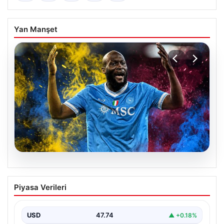
Yan Manşet
07.08.2026
Fenerbahçe istemişti, Trabzonspor
Piyasa Verileri
Lukaku’yu da alıyor!
USD
47.74
▲ +0.18%