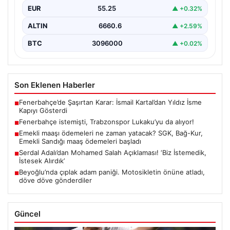
EUR
55.25
▲ +0.32%
ALTIN
6660.6
▲ +2.59%
BTC
3096000
▲ +0.02%
Son Eklenen Haberler
Fenerbahçe’de Şaşırtan Karar: İsmail Kartal’dan Yıldız İsme
■
Kapıyı Gösterdi
Fenerbahçe istemişti, Trabzonspor Lukaku’yu da alıyor!
■
Emekli maaşı ödemeleri ne zaman yatacak? SGK, Bağ-Kur,
■
Emekli Sandığı maaş ödemeleri başladı
Serdal Adalı’dan Mohamed Salah Açıklaması! ‘Biz İstemedik,
■
İstesek Alırdık’
Beyoğlu’nda çıplak adam paniği. Motosikletin önüne atladı,
■
döve döve gönderdiler
Güncel