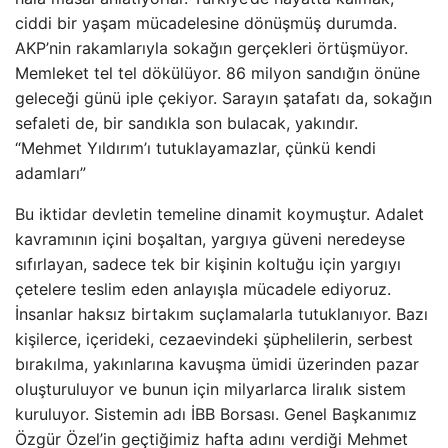
ciddi bir yaşam mücadelesine dönüşmüş durumda.
AKP’nin rakamlarıyla sokağın gerçekleri örtüşmüyor.
Memleket tel tel dökülüyor. 86 milyon sandığın önüne
geleceği günü iple çekiyor. Sarayın şatafatı da, sokağın
sefaleti de, bir sandıkla son bulacak, yakındır.
“Mehmet Yıldırım’ı tutuklayamazlar, çünkü kendi
adamları”
Bu iktidar devletin temeline dinamit koymuştur. Adalet
kavramının içini boşaltan, yargıya güveni neredeyse
sıfırlayan, sadece tek bir kişinin koltuğu için yargıyı
çetelere teslim eden anlayışla mücadele ediyoruz.
İnsanlar haksız birtakım suçlamalarla tutuklanıyor. Bazı
kişilerce, içerideki, cezaevindeki şüphelilerin, serbest
bırakılma, yakınlarına kavuşma ümidi üzerinden pazar
oluşturuluyor ve bunun için milyarlarca liralık sistem
kuruluyor. Sistemin adı İBB Borsası. Genel Başkanımız
Özgür Özel’in geçtiğimiz hafta adını verdiği Mehmet