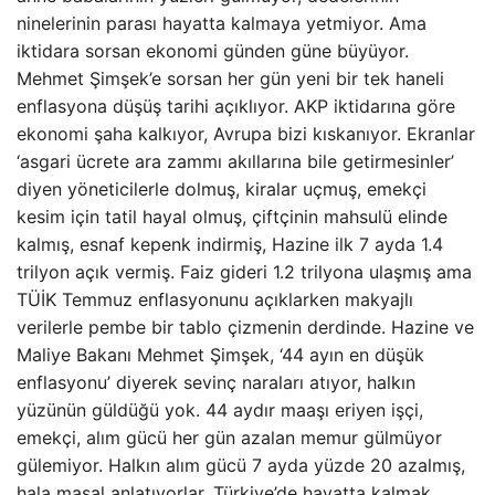
ninelerinin parası hayatta kalmaya yetmiyor. Ama
iktidara sorsan ekonomi günden güne büyüyor.
Mehmet Şimşek’e sorsan her gün yeni bir tek haneli
enflasyona düşüş tarihi açıklıyor. AKP iktidarına göre
ekonomi şaha kalkıyor, Avrupa bizi kıskanıyor. Ekranlar
‘asgari ücrete ara zammı akıllarına bile getirmesinler’
diyen yöneticilerle dolmuş, kiralar uçmuş, emekçi
kesim için tatil hayal olmuş, çiftçinin mahsulü elinde
kalmış, esnaf kepenk indirmiş, Hazine ilk 7 ayda 1.4
trilyon açık vermiş. Faiz gideri 1.2 trilyona ulaşmış ama
TÜİK Temmuz enflasyonunu açıklarken makyajlı
verilerle pembe bir tablo çizmenin derdinde. Hazine ve
Maliye Bakanı Mehmet Şimşek, ‘44 ayın en düşük
enflasyonu’ diyerek sevinç naraları atıyor, halkın
yüzünün güldüğü yok. 44 aydır maaşı eriyen işçi,
emekçi, alım gücü her gün azalan memur gülmüyor
gülemiyor. Halkın alım gücü 7 ayda yüzde 20 azalmış,
hala masal anlatıyorlar. Türkiye’de hayatta kalmak,