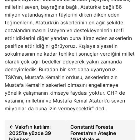
milletini seven, bayrağına bağlı, Atatürk’e bağlı 86
milyon vatandaşımızın tüylerini diken diken eden
teğmenlerin, Atatürk’ün askerlerinin en ağır şekilde
cezalandırılmasını isteyen ve destekleyenlerin terfi
ettirildiklerini diğer yandan buna itiraz eden askerlerin
pasifize ettirildiğini görüyoruz. Kışlaya siyasetin
sokulmasının ne kadar tehlikeli sonuçlar verdiğini millet
olarak çok ağır bedeller ödeyerek yakın zamanda
deneyimledik. Buradan bir kez daha uyarıyoruz.
TSK’nın, Mustafa Kemal’in ordusu, askerlerimizin
Mustafa Kemal’in askerleri olmasını engellemeye
yönelik çalışmanın kimseye faydası yoktur. CHP de
vatanını, milletini ve Mustafa Kemal Atatürk’ü seven
milyonlar da buna izin vermeyecektir” dedi.
← Vakıf’ın katılımı
Constanti Foresta
2025’te yüzde 39
Foresta’nın Ateşine
büyüyor
Müdahale →