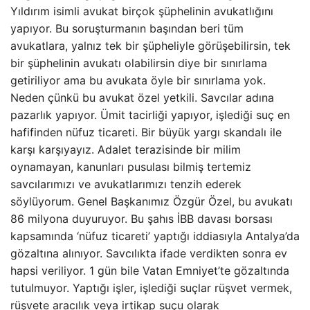
Yıldırım isimli avukat birçok şüphelinin avukatlığını
yapıyor. Bu soruşturmanın başından beri tüm
avukatlara, yalnız tek bir şüpheliyle görüşebilirsin, tek
bir şüphelinin avukatı olabilirsin diye bir sınırlama
getiriliyor ama bu avukata öyle bir sınırlama yok.
Neden çünkü bu avukat özel yetkili. Savcılar adına
pazarlık yapıyor. Ümit tacirliği yapıyor, işlediği suç en
hafifinden nüfuz ticareti. Bir büyük yargı skandalı ile
karşı karşıyayız. Adalet terazisinde bir milim
oynamayan, kanunları pusulası bilmiş tertemiz
savcılarımızı ve avukatlarımızı tenzih ederek
söylüyorum. Genel Başkanımız Özgür Özel, bu avukatı
86 milyona duyuruyor. Bu şahıs İBB davası borsası
kapsamında ‘nüfuz ticareti’ yaptığı iddiasıyla Antalya’da
gözaltına alınıyor. Savcılıkta ifade verdikten sonra ev
hapsi veriliyor. 1 gün bile Vatan Emniyet’te gözaltında
tutulmuyor. Yaptığı işler, işlediği suçlar rüşvet vermek,
rüşvete aracılık veya irtikap suçu olarak