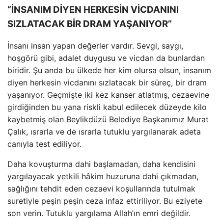
“İNSANIM DİYEN HERKESİN VİCDANINI
SIZLATACAK BİR DRAM YAŞANIYOR”
İnsanı insan yapan değerler vardır. Sevgi, saygı,
hoşgörü gibi, adalet duygusu ve vicdan da bunlardan
biridir. Şu anda bu ülkede her kim olursa olsun, insanım
diyen herkesin vicdanını sızlatacak bir süreç, bir dram
yaşanıyor. Geçmişte iki kez kanser atlatmış, cezaevine
girdiğinden bu yana riskli kabul edilecek düzeyde kilo
kaybetmiş olan Beylikdüzü Belediye Başkanımız Murat
Çalık, ısrarla ve de ısrarla tutuklu yargılanarak adeta
canıyla test ediliyor.
Daha kovuşturma dahi başlamadan, daha kendisini
yargılayacak yetkili hâkim huzuruna dahi çıkmadan,
sağlığını tehdit eden cezaevi koşullarında tutulmak
suretiyle peşin peşin ceza infaz ettiriliyor. Bu eziyete
son verin. Tutuklu yargılama Allah’ın emri değildir.