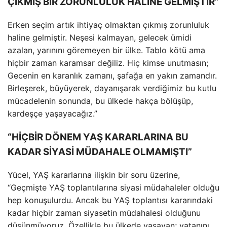
ÇIKMIŞ BİR ZORUNLULUK HALİNE GELMİŞTİR”
Erken seçim artık ihtiyaç olmaktan çıkmış zorunluluk
haline gelmiştir. Neşesi kalmayan, gelecek ümidi
azalan, yarınını göremeyen bir ülke. Tablo kötü ama
hiçbir zaman karamsar değiliz. Hiç kimse unutmasın;
Gecenin en karanlık zamanı, şafağa en yakın zamandır.
Birleşerek, büyüyerek, dayanışarak verdiğimiz bu kutlu
mücadelenin sonunda, bu ülkede hakça bölüşüp,
kardeşçe yaşayacağız.”
“HİÇBİR DÖNEM YAŞ KARARLARINA BU
KADAR SİYASİ MÜDAHALE OLMAMIŞTI”
Yücel, YAŞ kararlarına ilişkin bir soru üzerine,
“Geçmişte YAŞ toplantılarına siyasi müdahaleler olduğu
hep konuşulurdu. Ancak bu YAŞ toplantısı kararındaki
kadar hiçbir zaman siyasetin müdahalesi olduğunu
düşünmüyoruz. Özellikle bu ülkede yaşayan; vatanını,