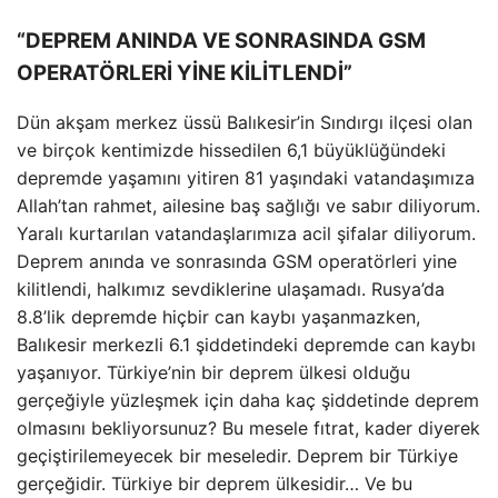
“DEPREM ANINDA VE SONRASINDA GSM
OPERATÖRLERİ YİNE KİLİTLENDİ”
Dün akşam merkez üssü Balıkesir’in Sındırgı ilçesi olan
ve birçok kentimizde hissedilen 6,1 büyüklüğündeki
depremde yaşamını yitiren 81 yaşındaki vatandaşımıza
Allah’tan rahmet, ailesine baş sağlığı ve sabır diliyorum.
Yaralı kurtarılan vatandaşlarımıza acil şifalar diliyorum.
Deprem anında ve sonrasında GSM operatörleri yine
kilitlendi, halkımız sevdiklerine ulaşamadı. Rusya’da
8.8’lik depremde hiçbir can kaybı yaşanmazken,
Balıkesir merkezli 6.1 şiddetindeki depremde can kaybı
yaşanıyor. Türkiye’nin bir deprem ülkesi olduğu
gerçeğiyle yüzleşmek için daha kaç şiddetinde deprem
olmasını bekliyorsunuz? Bu mesele fıtrat, kader diyerek
geçiştirilemeyecek bir meseledir. Deprem bir Türkiye
gerçeğidir. Türkiye bir deprem ülkesidir… Ve bu