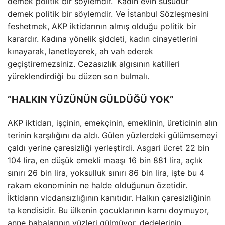
demek politik bir söylemdir. ‘Kadın evin süsüdür’
demek politik bir söylemdir. Ve İstanbul Sözleşmesini
feshetmek, AKP iktidarının almış olduğu politik bir
karardır. Kadına yönelik şiddeti, kadın cinayetlerini
kınayarak, lanetleyerek, ah vah ederek
geçiştiremezsiniz. Cezasızlık algısının katilleri
yüreklendirdiği bu düzen son bulmalı.
“HALKIN YÜZÜNÜN GÜLDÜĞÜ YOK”
AKP iktidarı, işçinin, emekçinin, emeklinin, üreticinin alın
terinin karşılığını da aldı. Gülen yüzlerdeki gülümsemeyi
çaldı yerine çaresizliği yerleştirdi. Asgari ücret 22 bin
104 lira, en düşük emekli maaşı 16 bin 881 lira, açlık
sınırı 26 bin lira, yoksulluk sınırı 86 bin lira, işte bu 4
rakam ekonominin ne halde olduğunun özetidir.
İktidarın vicdansızlığının kanıtıdır. Halkın çaresizliğinin
ta kendisidir. Bu ülkenin çocuklarının karnı doymuyor,
anne babalarının yüzleri gülmüyor, dedelerinin