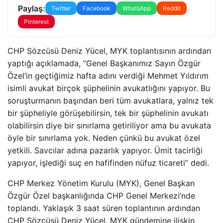
Paylaş:
Twitter
Facebook
WhatsApp
Reddit
Pinterest
CHP Sözcüsü Deniz Yücel, MYK toplantısının ardından
yaptığı açıklamada, “Genel Başkanımız Sayın Özgür
Özel’in geçtiğimiz hafta adını verdiği Mehmet Yıldırım
isimli avukat birçok şüphelinin avukatlığını yapıyor. Bu
soruşturmanın başından beri tüm avukatlara, yalnız tek
bir şüpheliyle görüşebilirsin, tek bir şüphelinin avukatı
olabilirsin diye bir sınırlama getiriliyor ama bu avukata
öyle bir sınırlama yok. Neden çünkü bu avukat özel
yetkili. Savcılar adına pazarlık yapıyor. Ümit tacirliği
yapıyor, işlediği suç en hafifinden nüfuz ticareti” dedi.
CHP Merkez Yönetim Kurulu (MYK), Genel Başkan
Özgür Özel başkanlığında CHP Genel Merkezi’nde
toplandı. Yaklaşık 3 saat süren toplantının ardından
CHP Sözcüsü Deniz Yücel, MYK gündemine ilişkin