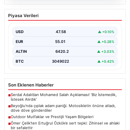
05.08.2026
Beyoğlu’nda çıplak adam paniği.
Piyasa Verileri
Motosikletin önüne atladı, döve döve
gönderdiler
USD
47.58
▲ +0.10%
{“title”: “Beyoğlu’nda Çıplak Adamın Panik Yaratan
Hareketleri ve Sonrası”, “content”: “ Beyoğlu ilçesinde
EUR
55.01
▲ +0.28%
yaşanan…
ALTIN
6420.2
▲ +3.03%
BTC
3049022
▲ +0.42%
Son Eklenen Haberler
Serdal Adalı’dan Mohamed Salah Açıklaması! ‘Biz İstemedik,
■
İstesek Alırdık’
Beyoğlu’nda çıplak adam paniği. Motosikletin önüne atladı,
■
döve döve gönderdiler
Outdoor Mutfaklar ve Prestijli Yaşam Bölgeleri
■
Ömer Çelik’ten Ertuğrul Özkök’e sert tepki: Zihinsel ve ahlaki
■
bir sefalettir