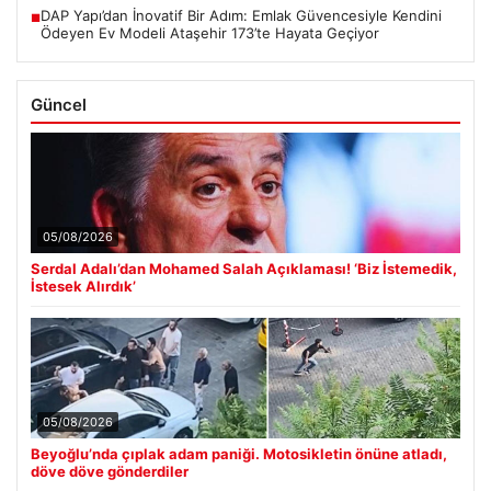
DAP Yapı’dan İnovatif Bir Adım: Emlak Güvencesiyle Kendini
■
Ödeyen Ev Modeli Ataşehir 173’te Hayata Geçiyor
Güncel
05/08/2026
Serdal Adalı’dan Mohamed Salah Açıklaması! ‘Biz İstemedik,
İstesek Alırdık’
05/08/2026
Beyoğlu’nda çıplak adam paniği. Motosikletin önüne atladı,
döve döve gönderdiler