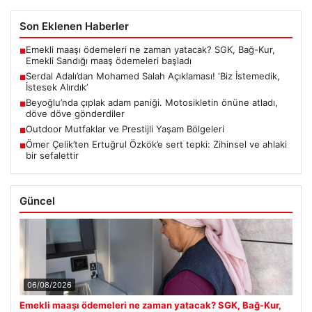
Son Eklenen Haberler
Emekli maaşı ödemeleri ne zaman yatacak? SGK, Bağ-Kur,
■
Emekli Sandığı maaş ödemeleri başladı
Serdal Adalı’dan Mohamed Salah Açıklaması! ‘Biz İstemedik,
■
İstesek Alırdık’
Beyoğlu’nda çıplak adam paniği. Motosikletin önüne atladı,
■
döve döve gönderdiler
Outdoor Mutfaklar ve Prestijli Yaşam Bölgeleri
■
Ömer Çelik’ten Ertuğrul Özkök’e sert tepki: Zihinsel ve ahlaki
■
bir sefalettir
Güncel
06/08/2026
Emekli maaşı ödemeleri ne zaman yatacak? SGK, Bağ-Kur,