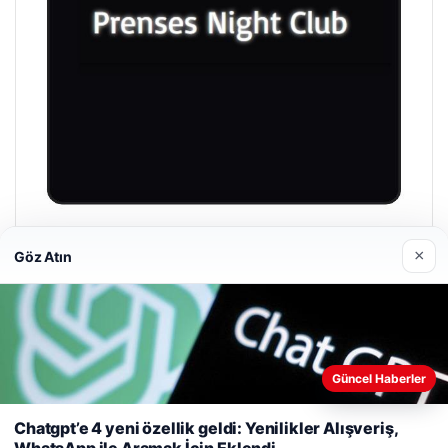
Prenses Night Club
×
Göz Atın
29/04/2026
Güncel Haberler
Web sitemizi nasıl kullandığınızı daha iyi anlayabilmek,
deneyiminizi kişiselleştirmek ve geliştirmek amacıyla çerezler
Chatgpt’e 4 yeni özellik geldi: Yenilikler Alışveriş,
© 2026 Haber Sepeti
kullanıyoruz.
Çerez Politikamız