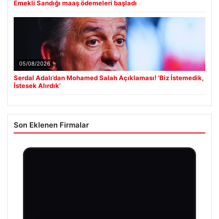
Emekli Sandığı maaş ödemeleri başladı
05/08/2026
Serdal Adalı’dan Mohamed Salah Açıklaması! ‘Biz İstemedik,
İstesek Alırdık’
Son Eklenen Firmalar