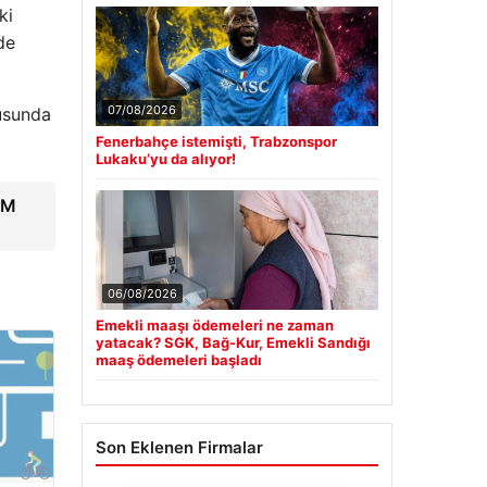
ki
de
07/08/2026
nusunda
Fenerbahçe istemişti, Trabzonspor
Lukaku’yu da alıyor!
AM
06/08/2026
Emekli maaşı ödemeleri ne zaman
yatacak? SGK, Bağ-Kur, Emekli Sandığı
maaş ödemeleri başladı
Son Eklenen Firmalar