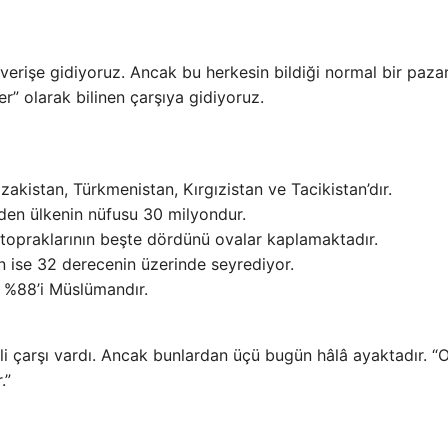
şverişe gidiyoruz. Ancak bu herkesin bildiği normal bir pazar
er” olarak bilinen çarşıya gidiyoruz.
akistan, Türkmenistan, Kırgızistan ve Tacikistan’dır.
eden ülkenin nüfusu 30 milyondur.
topraklarının beşte dördünü ovalar kaplamaktadır.
ın ise 32 derecenin üzerinde seyrediyor.
 %88’i Müslümandır.
i çarşı vardı. Ancak bunlardan üçü bugün hâlâ ayaktadır. “
.”