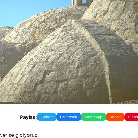
Paylaş:
Twitter
Facebook
WhatsApp
Reddit
Pinte
verişe gidiyoruz.