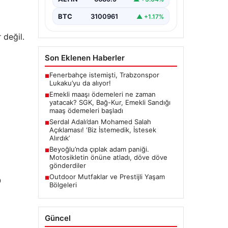
BTC
3100961
▲ +1.17%
 değil.
Son Eklenen Haberler
Fenerbahçe istemişti, Trabzonspor
■
Lukaku’yu da alıyor!
Emekli maaşı ödemeleri ne zaman
■
yatacak? SGK, Bağ-Kur, Emekli Sandığı
maaş ödemeleri başladı
Serdal Adalı’dan Mohamed Salah
■
Açıklaması! ‘Biz İstemedik, İstesek
Alırdık’
Beyoğlu’nda çıplak adam paniği.
■
Motosikletin önüne atladı, döve döve
gönderdiler
Outdoor Mutfaklar ve Prestijli Yaşam
■
O
Bölgeleri
Güncel