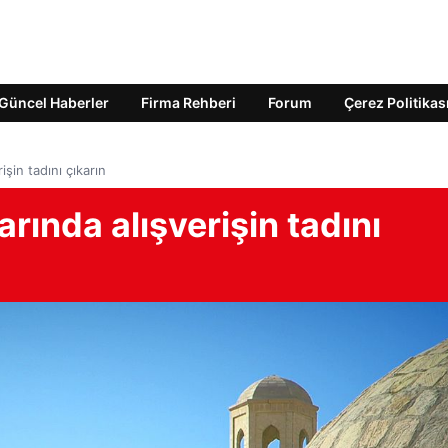
Güncel Haberler
Firma Rehberi
Forum
Çerez Politikas
işin tadını çıkarın
arında alışverişin tadını