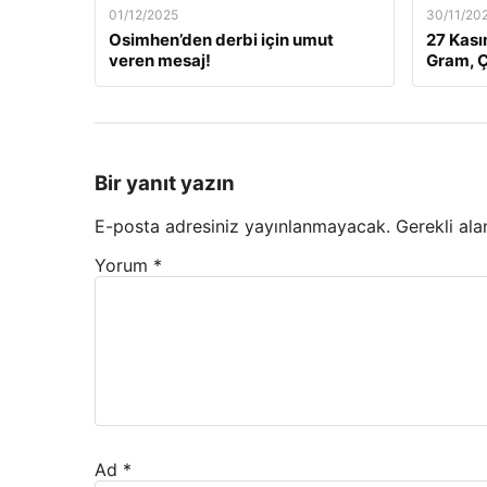
01/12/2025
30/11/20
Osimhen’den derbi için umut
27 Kası
veren mesaj!
Gram, Ç
Bir yanıt yazın
E-posta adresiniz yayınlanmayacak.
Gerekli ala
Yorum
*
Ad
*