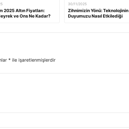
25
30/11/2025
m 2025 Altın Fiyatları:
Zihnimizin Yönü: Teknolojinin
eyrek ve Ons Ne Kadar?
Duyumuzu Nasıl Etkilediği
nlar
*
ile işaretlenmişlerdir