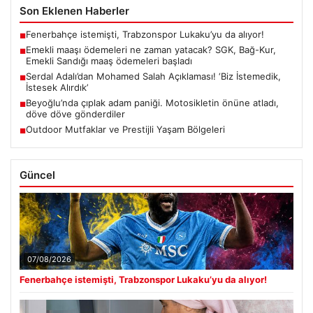
Son Eklenen Haberler
Fenerbahçe istemişti, Trabzonspor Lukaku’yu da alıyor!
■
Emekli maaşı ödemeleri ne zaman yatacak? SGK, Bağ-Kur,
■
Emekli Sandığı maaş ödemeleri başladı
Serdal Adalı’dan Mohamed Salah Açıklaması! ‘Biz İstemedik,
■
İstesek Alırdık’
Beyoğlu’nda çıplak adam paniği. Motosikletin önüne atladı,
■
döve döve gönderdiler
Outdoor Mutfaklar ve Prestijli Yaşam Bölgeleri
■
Güncel
07/08/2026
Fenerbahçe istemişti, Trabzonspor Lukaku’yu da alıyor!