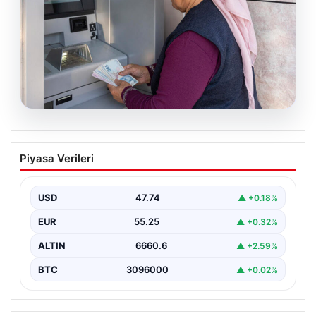
06.08.2026
Emekli maaşı ödemeleri ne zaman
Piyasa Verileri
yatacak? SGK, Bağ-Kur, Emekli Sandığı
maaş ödemeleri başladı
USD
47.74
▲ +0.18%
EUR
55.25
▲ +0.32%
ALTIN
6660.6
▲ +2.59%
BTC
3096000
▲ +0.02%