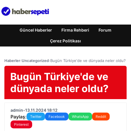
Güncel Haberler
Firma Rehberi
Forum
Çerez Politikası
Haberler
›
Uncategorized
›
Bugün Türkiye'de ve dünyada neler oldu?
Bugün Türkiye'de ve
dünyada neler oldu?
admin
•
13.11.2024 18:12
Paylaş:
Twitter
Facebook
WhatsApp
Reddit
Pinterest