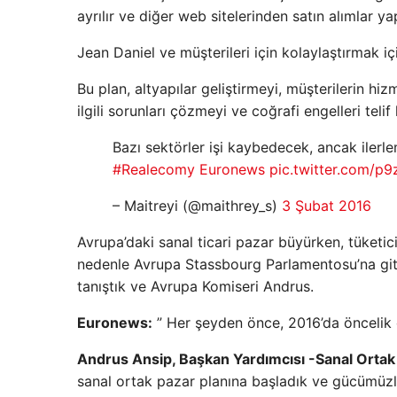
ayrılır ve diğer web sitelerinden satın alımlar yap
Jean Daniel ve müşterileri için kolaylaştırmak 
Bu plan, altyapılar geliştirmeyi, müşterilerin hiz
ilgili sorunları çözmeyi ve coğrafi engelleri tel
Bazı sektörler işi kaybedecek, ancak ilerl
#Realecomy
Euronews
pic.twitter.com/p
– Maitreyi (@maithrey_s)
3 Şubat 2016
Avrupa’daki sanal ticari pazar büyürken, tüketic
nedenle Avrupa Stassbourg Parlamentosu’na gitt
tanıştık ve Avrupa Komiseri Andrus.
Euronews:
” Her şeyden önce, 2016’da öncelik o
Andrus Ansip, Başkan Yardımcısı -Sanal Orta
sanal ortak pazar planına başladık ve gücümüzle ç