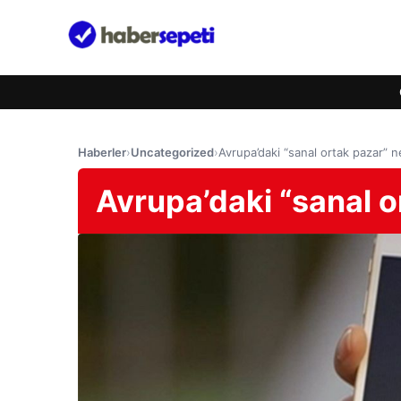
Haberler
›
Uncategorized
›
Avrupa’daki “sanal ortak pazar” 
Avrupa’daki “sanal 