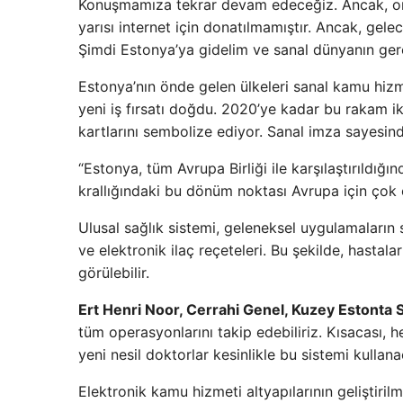
Konuşmamıza tekrar devam edeceğiz. Ancak, orta
yarısı internet için donatılmamıştır. Ancak, gelec
Şimdi Estonya’ya gidelim ve sanal dünyanın gerekt
Estonya’nın önde gelen ülkeleri sanal kamu hizme
yeni iş fırsatı doğdu. 2020’ye kadar bu rakam ik
kartlarını sembolize ediyor. Sanal imza sayesin
“Estonya, tüm Avrupa Birliği ile karşılaştırıldığ
krallığındaki bu dönüm noktası Avrupa için çok ö
Ulusal sağlık sistemi, geleneksel uygulamaların 
ve elektronik ilaç reçeteleri. Bu şekilde, hastal
görülebilir.
Ert Henri Noor, Cerrahi Genel, Kuzey Estonta 
tüm operasyonlarını takip edebiliriz. Kısacası, 
yeni nesil doktorlar kesinlikle bu sistemi kullanac
Elektronik kamu hizmeti altyapılarının geliştiril