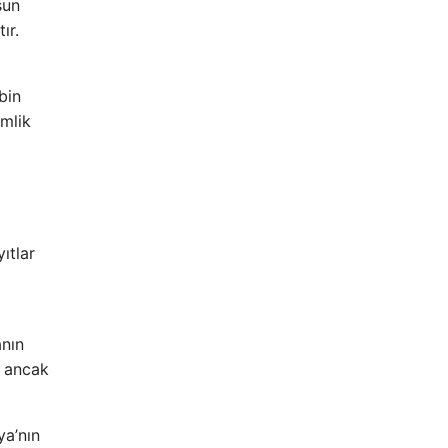
sun
ır.
bin
imlik
ıtlar
anın
, ancak
ya’nın