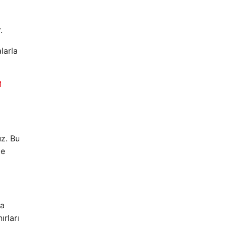
.
larla
M
uz. Bu
le
da
ırları