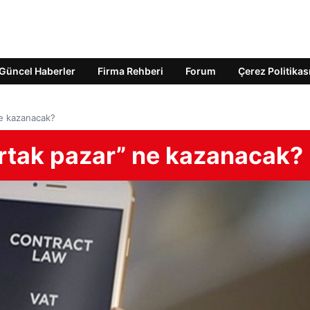
Güncel Haberler
Firma Rehberi
Forum
Çerez Politikas
ne kazanacak?
ortak pazar” ne kazanacak?