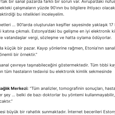
k bir sanal pazarda farklı bir sorun var. Avrupa’daki nüfu
ekteki çalışmaların yüzde 90’ının bu bilgilere ihtiyacı olacakt
irdiği bu nitelikleri inceleyelim.
tleri … 90’larda oluşturulan keşifler sayesinde yaklaşık 17 
i katına çıkmalı. Estonya’daki bu gelişme en iyi elektronik k
de vatandaşlar vergi, sözleşme ve hatta oylama ödüyorlar.
ında küçük bir pazar. Kayıp yönlerine rağmen, Etonia’nın sanal
nemli bir örnektir.”
sanal çevreye taşınabileceğini göstermektedir. Tüm tıbbi kay
arın tüm hastaların tedavisi bu elektronik kimlik sekmesinde
Sağlık Merkezi:
“Tüm analizler, tomografinin sonuçları, hast
her şey … belki de bazı doktorlar bu yöntemi kullanmayabilir
aktır.”
mesi büyük bir rahatlık sunmaktadır. İnternet becerileri Eston