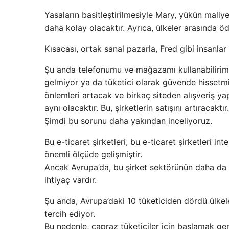
Yasaların basitleştirilmesiyle Mary, yükün maliyet
daha kolay olacaktır. Ayrıca, ülkeler arasında ö
Kısacası, ortak sanal pazarla, Fred gibi insanla
Şu anda telefonumu ve mağazamı kullanabilirim. 
gelmiyor ya da tüketici olarak güvende hissetmi
önlemleri artacak ve birkaç siteden alışveriş yap
aynı olacaktır. Bu, şirketlerin satışını artıracaktır.
Şimdi bu sorunu daha yakından inceliyoruz.
Bu e-ticaret şirketleri, bu e-ticaret şirketleri 
önemli ölçüde gelişmiştir.
Ancak Avrupa’da, bu şirket sektörünün daha da ge
ihtiyaç vardır.
Şu anda, Avrupa’daki 10 tüketiciden dördü ülkele
tercih ediyor.
Bu nedenle, çapraz tüketiciler için başlamak ge