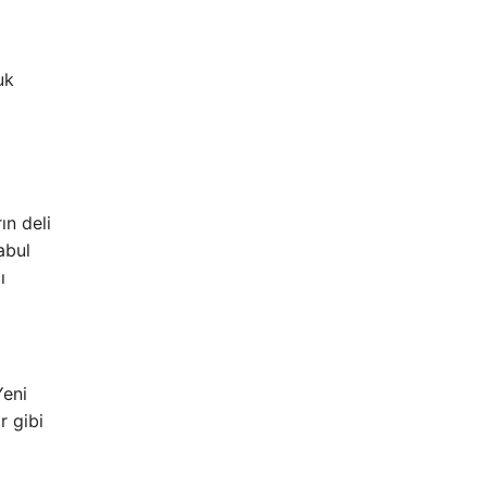
uk
ın deli
abul
ı
Yeni
r gibi