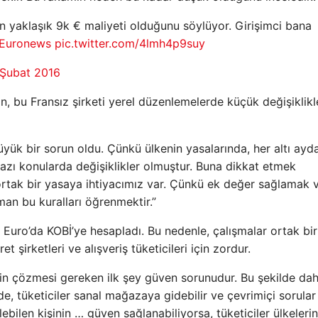
in yaklaşık 9k € maliyeti olduğunu söylüyor. Girişimci bana
Euronews
pic.twitter.com/4lmh4p9suy
 Şubat 2016
 bu Fransız şirketi yerel düzenlemelerde küçük değişiklikl
yük bir sorun oldu. Çünkü ülkenin yasalarında, her altı ayda
bazı konularda değişiklikler olmuştur. Buna dikkat etmek
 ortak bir yasaya ihtiyacımız var. Çünkü ek değer sağlamak v
man bu kuralları öğrenmektir.”
uro’da KOBİ’ye hesapladı. Bu nedenle, çalışmalar ortak bir
şirketleri ve alışveriş tüketicileri için zordur.
in çözmesi gereken ilk şey güven sorunudur. Bu şekilde da
de, tüketiciler sanal mağazaya gidebilir ve çevrimiçi sorular
lebilen kişinin … güven sağlanabiliyorsa, tüketiciler ülkeleri