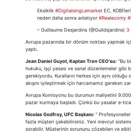
Eksiklik
#DigitalsingLemarket
EC, KOBİ’ler
neden daha sonra anlatıyor
#Realecomy
#
– Guillaume Desjardins (@Guildsjardins)
3
Avrupa pazarında bir dönüm noktası yapmak için,
yaptı.
Jean Daniel Guyot, Kaptan Tren CEO’su:
“Bu bü
hukuku, işçi yasası ve sanal düzenlemeler gibi 
gerekiyordu. Kuralların herkes için aynı olduğu
akışını iyileştirmek için harcamamız gereken za
Avrupa Komisyonu bu durumun maliyetini 9.000 E
pazar kurmaya başladı. Çünkü bu yasalar e-ticaret 
Nicolas Godfroy, UFC Başkanı:
” Profesyoneller
fazla müşteri çekebilirsiniz. Yeni mevcut sistem
sorabilir. Müşterinin sorununu çözebilen ve eğiti