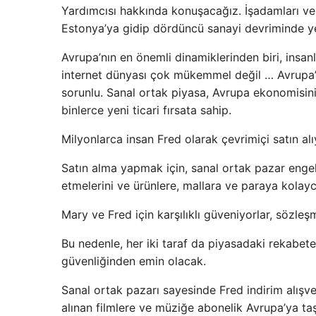
Yardımcısı hakkında konuşacağız. İşadamları ve t
Estonya’ya gidip dördüncü sanayi devriminde yeni
Avrupa’nın en önemli dinamiklerinden biri, insan
internet dünyası çok mükemmel değil … Avrupa’da
sorunlu. Sanal ortak piyasa, Avrupa ekonomisi
binlerce yeni ticari fırsata sahip.
Milyonlarca insan Fred olarak çevrimiçi satın al
Satın alma yapmak için, sanal ortak pazar engell
etmelerini ve ürünlere, mallara ve paraya kolayc
Mary ve Fred için karşılıklı güveniyorlar, sözle
Bu nedenle, her iki taraf da piyasadaki rekabete 
güvenliğinden emin olacak.
Sanal ortak pazarı sayesinde Fred indirim alışver
alınan filmlere ve müziğe abonelik Avrupa’ya ta