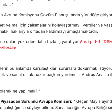
arlar. ”
için Avrupa Komisyonu Çözüm Planı şu anda yürürlüğe giriyor
met ve mal için çalışmalarını kolaylaştırmayı, vergiler ve yasa
if hakkı haklarıyla ortadan kaldırmayı amaçlamaktadır.
eme onları yok eden daha fazla iş yaratıyor
#DS
Ansip_EU
9zzibo4ka
ilerin bu anlamda karşılaştıkları sorunlara dokunmak istiyor
ik ve sanal ortak pazar başkan yardımcısı Andrus Anasip i
larak ne yapılmalı? ”
k Piyasadan Sorumlu Avrupa Komiseri:
“ Geçen Mayıs ayın
alıştığımızı söyleyebilirim. Sanal içeriğin Avrupa Birliği sın