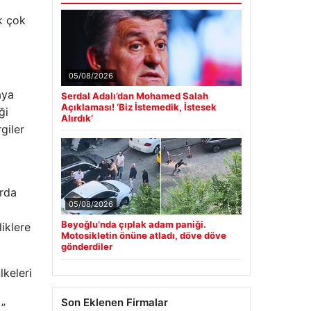
ak çok
05/08/2026
aya
Serdal Adalı’dan Mohamed Salah
Açıklaması! ‘Biz İstemedik, İstesek
ği
Alırdık’
giler
arda
05/08/2026
Beyoğlu’nda çıplak adam paniği.
iklere
Motosikletin önüne atladı, döve döve
gönderdiler
lkeleri
Son Eklenen Firmalar
 ”