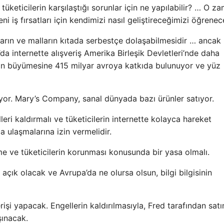
üketicilerin karşılaştığı sorunlar için ne yapılabilir? … O z
 iş fırsatları için kendimizi nasıl geliştireceğimizi öğrenec
ların ve malların kıtada serbestçe dolaşabilmesidir … ancak
 internette alışveriş Amerika Birleşik Devletleri’nde daha
nin büyümesine 415 milyar avroya katkıda bulunuyor ve yüz
ıyor. Mary’s Company, sanal dünyada bazı ürünler satıyor.
eri kaldırmalı ve tüketicilerin internette kolayca hareket
a ulaşmalarına izin vermelidir.
şme ve tüketicilerin korunması konusunda bir yasa olmalı.
açık olacak ve Avrupa’da ne olursa olsun, bilgi bilgisinin
işi yapacak. Engellerin kaldırılmasıyla, Fred tarafından satı
şınacak.