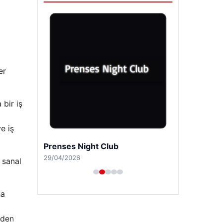
er
 bir iş
e iş
Prenses Night Club
29/04/2026
 sanal
ha
nden