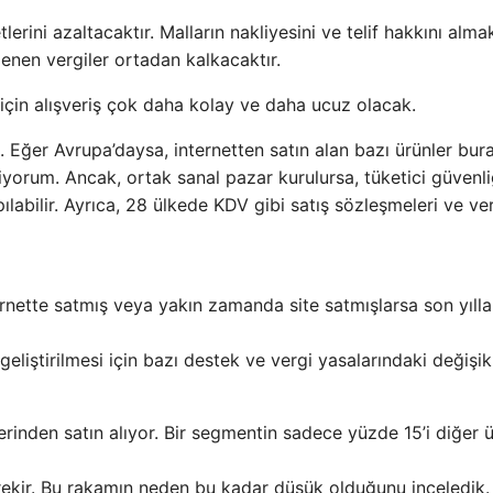
lerini azaltacaktır. Malların nakliyesini ve telif hakkını alm
denen vergiler ortadan kalkacaktır.
r için alışveriş çok daha kolay ve daha ucuz olacak.
Eğer Avrupa’daysa, internetten satın alan bazı ürünler bur
yorum. Ancak, ortak sanal pazar kurulursa, tüketici güvenli
ılabilir. Ayrıca, 28 ülkede KDV gibi satış sözleşmeleri ve ver
internette satmış veya yakın zamanda site satmışlarsa son yıll
liştirilmesi için bazı destek ve vergi yasalarındaki değişikl
rinden satın alıyor. Bir segmentin sadece yüzde 15’i diğer ü
rekir. Bu rakamın neden bu kadar düşük olduğunu inceledik.