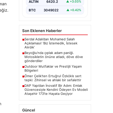
Adamın Panik Yaratan Hareketleri
ALTIN
6420.2
▲ +3.03%
aman
ve Sonrası”, “content”: “ Beyoğlu
ilçesinde yaşanan…
eğiz.
BTC
3049022
▲ +0.42%
Son Eklenen Haberler
Serdal Adalı’dan Mohamed Salah
■
Açıklaması! ‘Biz İstemedik, İstesek
Alırdık’
Beyoğlu’nda çıplak adam paniği.
■
Motosikletin önüne atladı, döve döve
gönderdiler
Outdoor Mutfaklar ve Prestijli Yaşam
■
Bölgeleri
Ömer Çelik’ten Ertuğrul Özkök’e sert
■
tepki: Zihinsel ve ahlaki bir sefalettir
DAP Yapı’dan İnovatif Bir Adım: Emlak
■
Güvencesiyle Kendini Ödeyen Ev Modeli
Ataşehir 173’te Hayata Geçiyor
n
Güncel