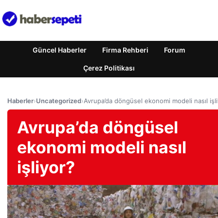
Güncel Haberler
Firma Rehberi
Forum
Çerez Politikası
Haberler
›
Uncategorized
›
Avrupa’da döngüsel ekonomi modeli nasıl işl
Avrupa’da döngüsel
ekonomi modeli nasıl
işliyor?