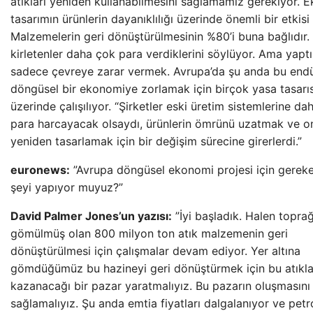
atıkları yeniden kullanabilmesini sağlamamız gerekiyor. 
tasarımın ürünlerin dayanıklılığı üzerinde önemli bir etkisi 
Malzemelerin geri dönüştürülmesinin %80’i buna bağlıdır.
kirletenler daha çok para verdiklerini söylüyor. Ama yaptı
sadece çevreye zarar vermek. Avrupa’da şu anda bu endüs
döngüsel bir ekonomiye zorlamak için birçok yasa tasarıs
üzerinde çalışılıyor. “Şirketler eski üretim sistemlerine da
para harcayacak olsaydı, ürünlerin ömrünü uzatmak ve on
yeniden tasarlamak için bir değişim sürecine girerlerdi.”
euronews:
”Avrupa döngüsel ekonomi projesi için gerek
şeyi yapıyor muyuz?”
David Palmer Jones’un yazısı:
”İyi başladık. Halen topra
gömülmüş olan 800 milyon ton atık malzemenin geri
dönüştürülmesi için çalışmalar devam ediyor. Yer altına
gömdüğümüz bu hazineyi geri dönüştürmek için bu atıkla
kazanacağı bir pazar yaratmalıyız. Bu pazarın oluşmasını
sağlamalıyız. Şu anda emtia fiyatları dalgalanıyor ve petr