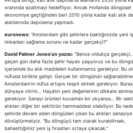
Avrupa Birliği, katı atık depolama alanlarını 2030 yılına 
oranında azaltmayı hedefliyor. Ancak Hollanda döngüsel
ekonomiye geçtiğinden beri 2010 yılına kadar katı atık 
alanlarında depolama yapmadı.
euronews:
“Amsterdam gibi şehirlere baktığınızda yeni i
imkanları sağlama sorunu ne kadar gerçekçi?”
David Palmer Jones’un yazısı:
”Bence oldukça gerçekçi
geçen gün daha fazla şehir hayatı yaşıyoruz ve bu döngü
içerisinde bu atık maddeleri kullanmamız gerekiyor. Bu o
nüfusla birlikte gelişir. Gerçek bir döngünün sağlanabilmes
Amsterdam’ın nüfus artışını tespit etmek gerekiyor. Buras
dünyaya vitrini… Hayatın yeni değerlerinin dikkate alınma
gerekiyor. Sanayi ürünleri kocaman bir okyanus… Bir sek
atıkları diğer bir sektörün hammaddesi olabiliyor. Bu ned
şehirde devam eden döngüden çıkan bu atıkları sanayiye
dönüştürmeliyiz. “Bu döngüyü tam olarak kurabilirsek,
bahsettiğimiz yeni iş fırsatları ortaya çıkacak.”