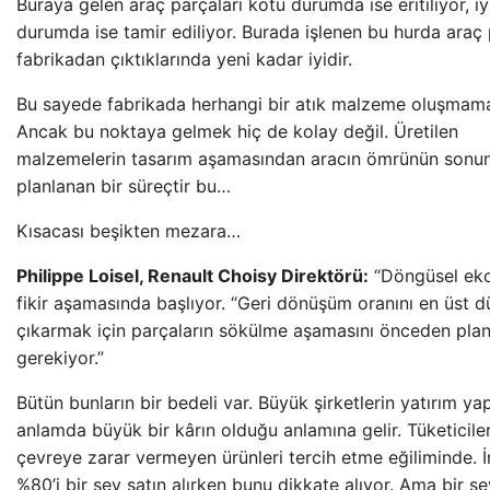
Buraya gelen araç parçaları kötü durumda ise eritiliyor, iy
durumda ise tamir ediliyor. Burada işlenen bu hurda araç 
fabrikadan çıktıklarında yeni kadar iyidir.
Bu sayede fabrikada herhangi bir atık malzeme oluşmama
Ancak bu noktaya gelmek hiç de kolay değil. Üretilen
malzemelerin tasarım aşamasından aracın ömrünün sonu
planlanan bir süreçtir bu…
Kısacası beşikten mezara…
Philippe Loisel, Renault Choisy Direktörü:
“Döngüsel ek
fikir aşamasında başlıyor. “Geri dönüşüm oranını en üst 
çıkarmak için parçaların sökülme aşamasını önceden pla
gerekiyor.”
Bütün bunların bir bedeli var. Büyük şirketlerin yatırım y
anlamda büyük bir kârın olduğu anlamına gelir. Tüketicile
çevreye zarar vermeyen ürünleri tercih etme eğiliminde. İ
%80’i bir şey satın alırken bunu dikkate alıyor. Ama bir ş