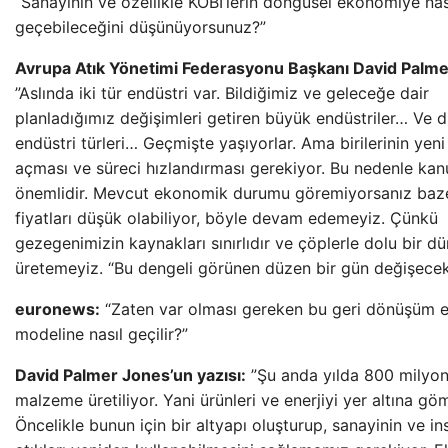
“Sanayinin ve özellikle KOBİ’lerin döngüsel ekonomiye nas
geçebileceğini düşünüyorsunuz?”
Avrupa Atık Yönetimi Federasyonu Başkanı David Palme
”Aslında iki tür endüstri var. Bildiğimiz ve geleceğe dair
planladığımız değişimleri getiren büyük endüstriler… Ve d
endüstri türleri… Geçmişte yaşıyorlar. Ama birilerinin yeni 
açması ve süreci hızlandırması gerekiyor. Bu nedenle kan
önemlidir. Mevcut ekonomik durumu göremiyorsanız baz
fiyatları düşük olabiliyor, böyle devam edemeyiz. Çünkü
gezegenimizin kaynakları sınırlıdır ve çöplerle dolu bir d
üretemeyiz. “Bu dengeli görünen düzen bir gün değişecek
euronews:
“Zaten var olması gereken bu geri dönüşüm 
modeline nasıl geçilir?”
David Palmer Jones’un yazısı:
”Şu anda yılda 800 milyon
malzeme üretiliyor. Yani ürünleri ve enerjiyi yer altına g
Öncelikle bunun için bir altyapı oluşturup, sanayinin ve in