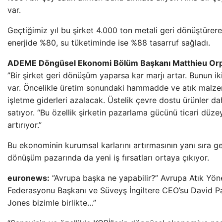
var.
Geçtiğimiz yıl bu şirket 4.000 ton metali geri dönüştürer
enerjide %80, su tüketiminde ise %88 tasarruf sağladı.
ADEME Döngüsel Ekonomi Bölüm Başkanı Matthieu Orp
”Bir şirket geri dönüşüm yaparsa kar marjı artar. Bunun ik
var. Öncelikle üretim sonundaki hammadde ve atık malz
işletme giderleri azalacak. Üstelik çevre dostu ürünler d
satıyor. “Bu özellik şirketin pazarlama gücünü ticari düz
artırıyor.”
Bu ekonominin kurumsal karlarını artırmasının yanı sıra ge
dönüşüm pazarında da yeni iş fırsatları ortaya çıkıyor.
euronews:
”Avrupa başka ne yapabilir?” Avrupa Atık Yön
Federasyonu Başkanı ve Süveyş İngiltere CEO’su David P
Jones bizimle birlikte…”