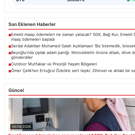
Son Eklenen Haberler
Emekli maaşı ödemeleri ne zaman yatacak? SGK, Bağ-Kur, Emekli 
■
maaş ödemeleri başladı
Serdal Adalı’dan Mohamed Salah Açıklaması! ‘Biz İstemedik, İstesek 
■
Beyoğlu’nda çıplak adam paniği. Motosikletin önüne atladı, döve 
■
gönderdiler
Outdoor Mutfaklar ve Prestijli Yaşam Bölgeleri
■
Ömer Çelik’ten Ertuğrul Özkök’e sert tepki: Zihinsel ve ahlaki bir se
■
Güncel
06/08/2026