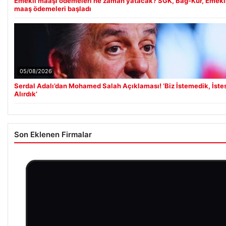
Emekli maaşı ödemeleri ne zaman yatacak? SGK, Bağ-Kur, Emekli
maaş ödemeleri başladı
05/08/2026
Serdal Adalı’dan Mohamed Salah Açıklaması! ‘Biz İstemedik, İste
Alırdık’
Son Eklenen Firmalar