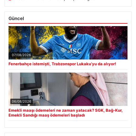
Güncel
07/08/2026
Fenerbahçe istemişti, Trabzonspor Lukaku’yu da alıyor!
06/08/2026
Emekli maaşı ödemeleri ne zaman yatacak? SGK, Bağ-Kur,
Emekli Sandığı maaş ödemeleri başladı