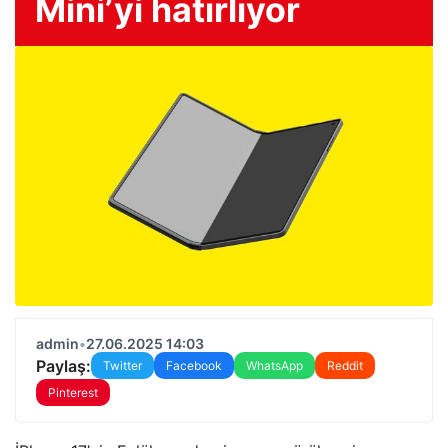
Mini’yi hatırlıyor
admin
•
27.06.2025 14:03
Paylaş:
Twitter
Facebook
WhatsApp
Reddit
Pinterest