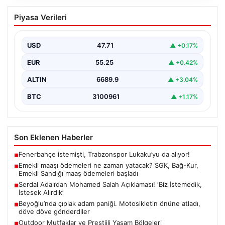
Emekli maaşı ödemeleri ne zaman
Piyasa Verileri
yatacak? SGK, Bağ-Kur, Emekli Sandığı
maaş ödemeleri başladı
USD
47.71
▲ +0.17%
EUR
55.25
▲ +0.42%
ALTIN
6689.9
▲ +3.04%
BTC
3100961
▲ +1.17%
Son Eklenen Haberler
Fenerbahçe istemişti, Trabzonspor Lukaku’yu da alıyor!
■
Emekli maaşı ödemeleri ne zaman yatacak? SGK, Bağ-Kur,
■
Emekli Sandığı maaş ödemeleri başladı
Serdal Adalı’dan Mohamed Salah Açıklaması! ‘Biz İstemedik,
■
İstesek Alırdık’
Beyoğlu’nda çıplak adam paniği. Motosikletin önüne atladı,
■
döve döve gönderdiler
Outdoor Mutfaklar ve Prestijli Yaşam Bölgeleri
■