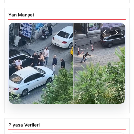
Yan Manşet
05.08.2026
Beyoğlu’nda çıplak adam paniği.
Piyasa Verileri
Motosikletin önüne atladı, döve döve