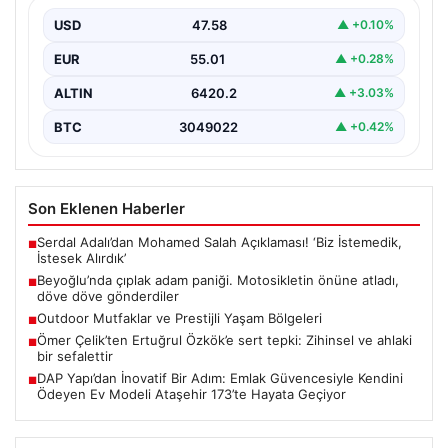
gönderdiler
USD
47.58
▲ +0.10%
{“title”: “Beyoğlu’nda Çıplak Adamın Panik Yaratan
Hareketleri ve Sonrası”, “content”: “ Beyoğlu ilçesinde
EUR
55.01
▲ +0.28%
yaşanan…
ALTIN
6420.2
▲ +3.03%
BTC
3049022
▲ +0.42%
Son Eklenen Haberler
Serdal Adalı’dan Mohamed Salah Açıklaması! ‘Biz İstemedik,
■
İstesek Alırdık’
Beyoğlu’nda çıplak adam paniği. Motosikletin önüne atladı,
■
döve döve gönderdiler
Outdoor Mutfaklar ve Prestijli Yaşam Bölgeleri
■
Ömer Çelik’ten Ertuğrul Özkök’e sert tepki: Zihinsel ve ahlaki
■
bir sefalettir
DAP Yapı’dan İnovatif Bir Adım: Emlak Güvencesiyle Kendini
■
Ödeyen Ev Modeli Ataşehir 173’te Hayata Geçiyor