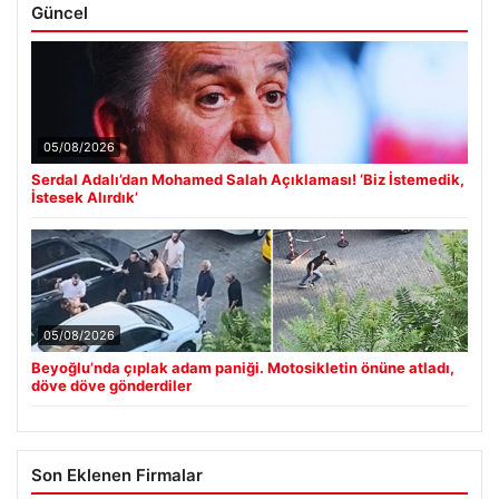
Güncel
05/08/2026
Serdal Adalı’dan Mohamed Salah Açıklaması! ‘Biz İstemedik,
İstesek Alırdık’
05/08/2026
Beyoğlu’nda çıplak adam paniği. Motosikletin önüne atladı,
döve döve gönderdiler
Son Eklenen Firmalar