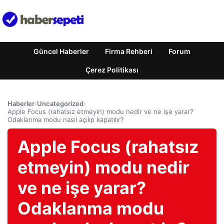
Güncel Haberler
Firma Rehberi
Forum
Çerez Politikası
Haberler
›
Uncategorized
›
Apple Focus (rahatsız etmeyin) modu nedir ve ne işe yarar?
Odaklanma modu nasıl açılıp kapatılır?
Apple Focus (rahatsız
etmeyin) modu nedir
ve ne işe yarar?
Odaklanma modu