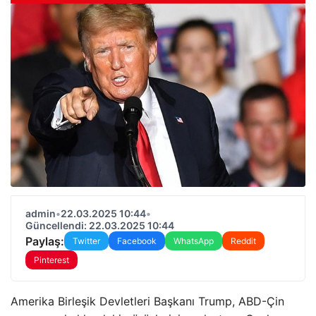
admin
•
22.03.2025 10:44
•
Güncellendi: 22.03.2025 10:44
Paylaş:
Twitter
Facebook
WhatsApp
Reddit
Pinterest
Amerika Birleşik Devletleri Başkanı Trump, ABD-Çin