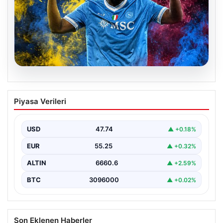
07.08.2026
Fenerbahçe istemişti, Trabzonspor
Piyasa Verileri
Lukaku’yu da alıyor!
USD
47.74
▲ +0.18%
EUR
55.25
▲ +0.32%
ALTIN
6660.6
▲ +2.59%
BTC
3096000
▲ +0.02%
Son Eklenen Haberler