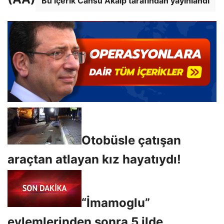
Bu içerik Cansu Akalp tarafından yayınlandı
Otobüsle çatışan
araçtan atlayan kız hayatıydı!
“İmamoglu”
eylemlerinden sonra 5 ilde