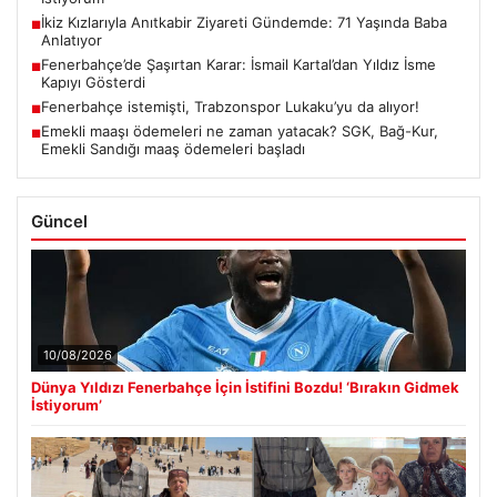
İkiz Kızlarıyla Anıtkabir Ziyareti Gündemde: 71 Yaşında Baba
■
Anlatıyor
Fenerbahçe’de Şaşırtan Karar: İsmail Kartal’dan Yıldız İsme
■
Kapıyı Gösterdi
Fenerbahçe istemişti, Trabzonspor Lukaku’yu da alıyor!
■
Emekli maaşı ödemeleri ne zaman yatacak? SGK, Bağ-Kur,
■
Emekli Sandığı maaş ödemeleri başladı
Güncel
10/08/2026
Dünya Yıldızı Fenerbahçe İçin İstifini Bozdu! ‘Bırakın Gidmek
İstiyorum’