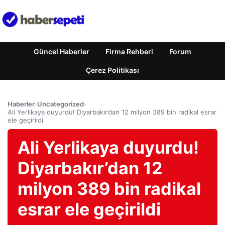
Güncel Haberler
Firma Rehberi
Forum
Çerez Politikası
Haberler
›
Uncategorized
›
Ali Yerlikaya duyurdu! Diyarbakır’dan 12 milyon 389 bin radikal esrar
ele geçirildi
Ali Yerlikaya duyurdu!
Diyarbakır’dan 12
milyon 389 bin radikal
esrar ele geçirildi