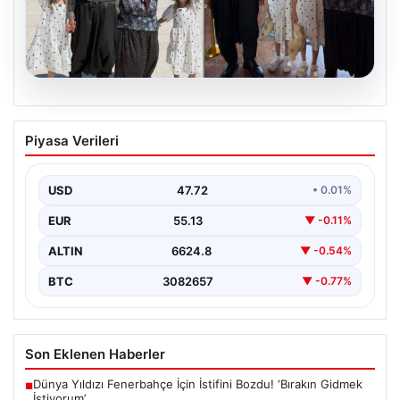
09.08.2026
İkiz Kızlarıyla Anıtkabir Ziyareti
Piyasa Verileri
Gündemde: 71 Yaşında Baba Anlatıyor
İmzalarıyla duygu dolu anlara sahne olan Doğan
ailesinin öyküsü, sosyal medyada geniş yankı
USD
47.72
• 0.01%
uyarmaya…
EUR
55.13
▼ -0.11%
ALTIN
6624.8
▼ -0.54%
BTC
3082657
▼ -0.77%
Son Eklenen Haberler
Dünya Yıldızı Fenerbahçe İçin İstifini Bozdu! ‘Bırakın Gidmek
■
İstiyorum’