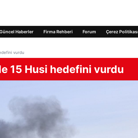
Güncel Haberler
Firma Rehberi
Forum
Çerez Politikas
defini vurdu
 15 Husi hedefini vurdu