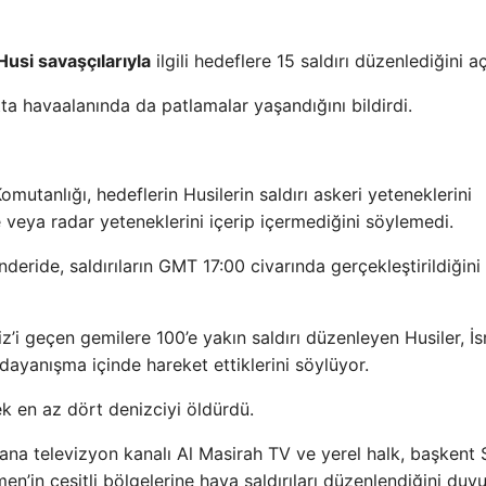
Husi savaşçılarıyla
ilgili hedeflere 15 saldırı düzenlediğini aç
tta havaalanında da patlamalar yaşandığını bildirdi.
tanlığı, hedeflerin Husilerin saldırı askeri yeteneklerini
 veya radar yeteneklerini içerip içermediğini söylemedi.
eride, saldırıların GMT 17:00 civarında gerçekleştirildiğini
’i geçen gemilere 100’e yakın saldırı düzenleyen Husiler, İsra
e dayanışma içinde hareket ettiklerini söylüyor.
rek en az dört denizciyi öldürdü.
ana televizyon kanalı Al Masirah TV ve yerel halk, başkent
’in çeşitli bölgelerine hava saldırıları düzenlendiğini duyu