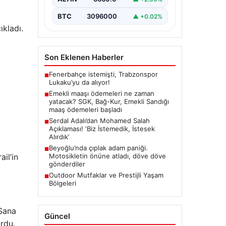
BTC
3096000
▲ +0.02%
ıkladı.
Son Eklenen Haberler
Fenerbahçe istemişti, Trabzonspor
■
Lukaku’yu da alıyor!
Emekli maaşı ödemeleri ne zaman
■
yatacak? SGK, Bağ-Kur, Emekli Sandığı
maaş ödemeleri başladı
Serdal Adalı’dan Mohamed Salah
■
Açıklaması! ‘Biz İstemedik, İstesek
Alırdık’
Beyoğlu’nda çıplak adam paniği.
■
Motosikletin önüne atladı, döve döve
il’in
gönderdiler
Outdoor Mutfaklar ve Prestijli Yaşam
■
Bölgeleri
 Sana
Güncel
rdu.