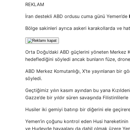
REKLAM
İran destekli ABD ordusu cuma günü Yemen’de
Bölge sakinleri ayrıca askeri karakollarda ve ha
Orta Doğu’daki ABD güçlerini yöneten Merkez Komu
hedeflediğini söyledi ancak bunların füze, drone
ABD Merkez Komutanlığı, X’te yayınlanan bir gönd
söyledi.
Geçtiğimiz yılın kasım ayından bu yana Kızıldeniz
Gazze’de bir yıldır süren savaşında Filistinlilerl
Husiler iki gemiyi batırıp bir diğerini ele geçire
Yemen’in çoğunu kontrol eden Husi hareketinin 
ve Hudeyde havaalanı da dahil olmak üzere Yemen