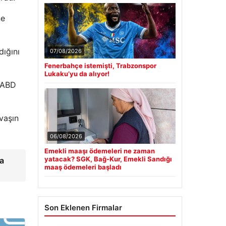
ne
dığını
07/08/2026
Fenerbahçe istemişti, Trabzonspor
Lukaku’yu da alıyor!
k ABD
vaşın
06/08/2026
Emekli maaşı ödemeleri ne zaman
yatacak? SGK, Bağ-Kur, Emekli Sandığı
a
maaş ödemeleri başladı
Son Eklenen Firmalar