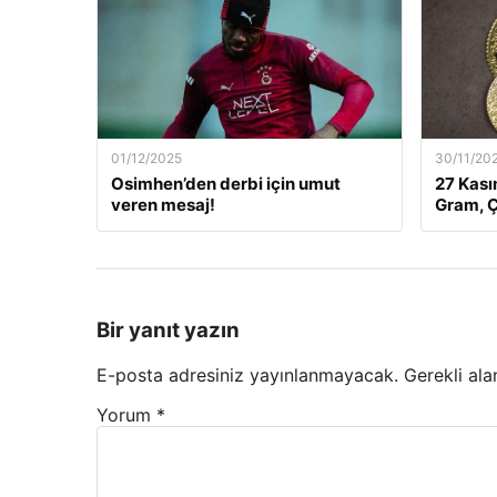
01/12/2025
30/11/20
Osimhen’den derbi için umut
27 Kası
veren mesaj!
Gram, Ç
Bir yanıt yazın
E-posta adresiniz yayınlanmayacak.
Gerekli ala
Yorum
*