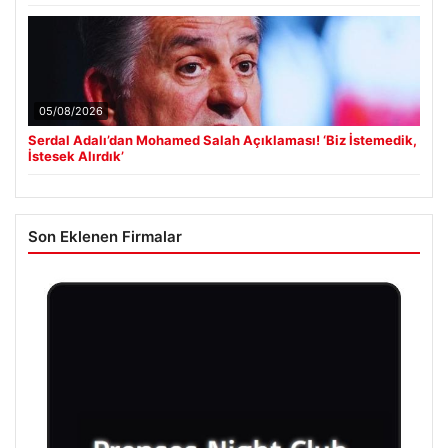
05/08/2026
Serdal Adalı’dan Mohamed Salah Açıklaması! ‘Biz İstemedik,
İstesek Alırdık’
Son Eklenen Firmalar