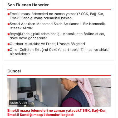
Son Eklenen Haberler
Emekli maaşı ödemeleri ne zaman yatacak? SGK, Bağ-Kur,
■
Emekli Sandığı maaş ödemeleri başladı
Serdal Adalı’dan Mohamed Salah Açıklaması! ‘Biz İstemedik,
■
İstesek Alırdık’
Beyoğlu’nda çıplak adam paniği. Motosikletin önüne atladı,
■
döve döve gönderdiler
Outdoor Mutfaklar ve Prestijli Yaşam Bölgeleri
■
Ömer Çelik’ten Ertuğrul Özkök’e sert tepki: Zihinsel ve ahlaki
■
bir sefalettir
Güncel
06/08/2026
Emekli maaşı ödemeleri ne zaman yatacak? SGK, Bağ-Kur,
Emekli Sandığı maaş ödemeleri başladı