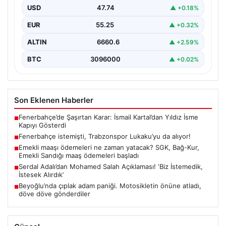
USD
47.74
▲ +0.18%
EUR
55.25
▲ +0.32%
ALTIN
6660.6
▲ +2.59%
BTC
3096000
▲ +0.02%
Son Eklenen Haberler
Fenerbahçe’de Şaşırtan Karar: İsmail Kartal’dan Yıldız İsme
■
Kapıyı Gösterdi
Fenerbahçe istemişti, Trabzonspor Lukaku’yu da alıyor!
■
Emekli maaşı ödemeleri ne zaman yatacak? SGK, Bağ-Kur,
■
Emekli Sandığı maaş ödemeleri başladı
Serdal Adalı’dan Mohamed Salah Açıklaması! ‘Biz İstemedik,
■
İstesek Alırdık’
Beyoğlu’nda çıplak adam paniği. Motosikletin önüne atladı,
■
döve döve gönderdiler