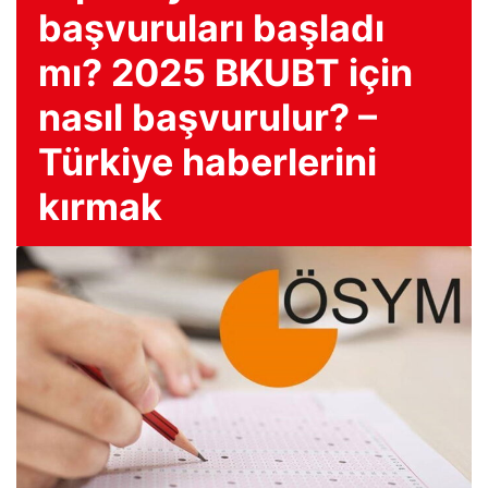
başvuruları başladı
mı? 2025 BKUBT için
nasıl başvurulur? –
Türkiye haberlerini
kırmak