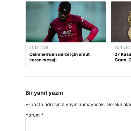
01/12/2025
30/11/20
Osimhen’den derbi için umut
27 Kası
veren mesaj!
Gram, Ç
Bir yanıt yazın
E-posta adresiniz yayınlanmayacak.
Gerekli ala
Yorum
*