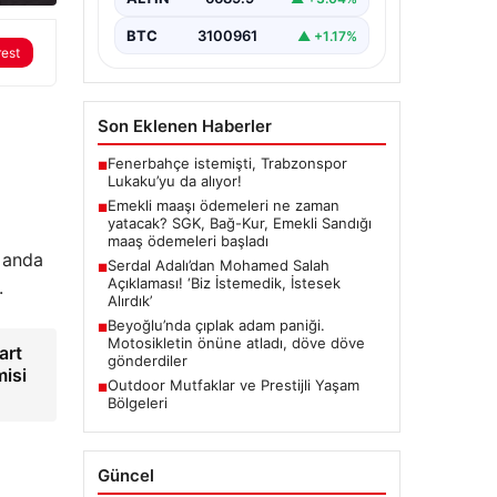
BTC
3100961
▲ +1.17%
rest
Son Eklenen Haberler
Fenerbahçe istemişti, Trabzonspor
■
Lukaku’yu da alıyor!
Emekli maaşı ödemeleri ne zaman
■
yatacak? SGK, Bağ-Kur, Emekli Sandığı
maaş ödemeleri başladı
u anda
Serdal Adalı’dan Mohamed Salah
■
Açıklaması! ‘Biz İstemedik, İstesek
.
Alırdık’
Beyoğlu’nda çıplak adam paniği.
■
Motosikletin önüne atladı, döve döve
art
gönderdiler
isi
Outdoor Mutfaklar ve Prestijli Yaşam
■
Bölgeleri
Güncel