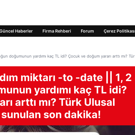
Güncel Haberler
Firma Rehberi
Forum
Çerez Politikas
cuğun doğumunun yardımı kaç TL idi? Çocuk ve doğum yararı arttı mı? Tür
m miktarı -to -date || 1, 2
unun yardımı kaç TL idi?
ı arttı mı? Türk Ulusal
 sunulan son dakika!