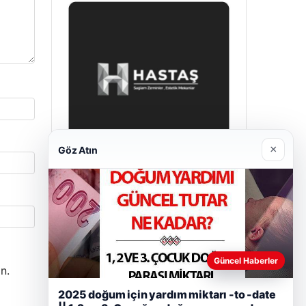
×
Göz Atın
Prenses Night Club
29/04/2026
Güncel Haberler
n.
2025 doğum için yardım miktarı -to -date