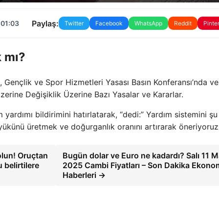
Paylaş:
 01:03
Twitter
Facebook
WhatsApp
Reddit
Pinte
k mı?
, Gençlik ve Spor Hizmetleri Yasası Basın Konferansı’nda ve
erine Değişiklik Üzerine Bazı Yasalar ve Kararlar.
rdımı bildirimini hatırlatarak, “dedi:” Yardım sistemini ş
yükünü üretmek ve doğurganlık oranını artırarak öneriyoruz
olun! Oruçtan
Bugün dolar ve Euro ne kadardı? Salı 11 M
belirtilere
2025 Cambi Fiyatları – Son Dakika Ekonom
Haberleri →