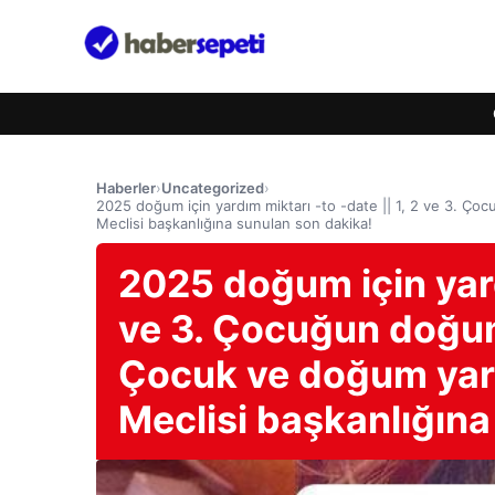
Haberler
›
Uncategorized
›
2025 doğum için yardım miktarı -to -date || 1, 2 ve 3. Ço
Meclisi başkanlığına sunulan son dakika!
2025 doğum için yardı
ve 3. Çocuğun doğum
Çocuk ve doğum yarar
Meclisi başkanlığına