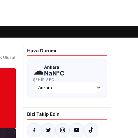
ı
Hava Durumu
k Ulusal
☁
Ankara
NaN°C
ŞEHIR SEÇ
Bizi Takip Edin