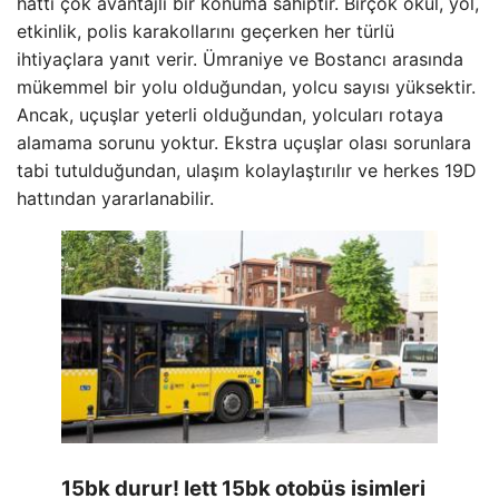
hattı çok avantajlı bir konuma sahiptir. Birçok okul, yol,
etkinlik, polis karakollarını geçerken her türlü
ihtiyaçlara yanıt verir. Ümraniye ve Bostancı arasında
mükemmel bir yolu olduğundan, yolcu sayısı yüksektir.
Ancak, uçuşlar yeterli olduğundan, yolcuları rotaya
alamama sorunu yoktur. Ekstra uçuşlar olası sorunlara
tabi tutulduğundan, ulaşım kolaylaştırılır ve herkes 19D
hattından yararlanabilir.
15bk durur! Iett 15bk otobüs isimleri