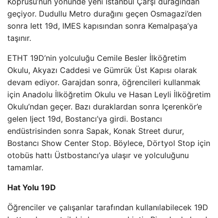
Köprüsü’nün yönünde yeni İstanbul Çarşı durağından
geçiyor. Dudullu Metro durağını geçen Osmagazi’den
sonra Iett 19d, IMES kapısından sonra Kemalpaşa’ya
taşınır.
ETHT 19D’nin yolculuğu Cemile Besler İlköğretim
Okulu, Akyazı Caddesi ve Gümrük Üst Kapısı olarak
devam ediyor. Garajdan sonra, öğrencileri kullanmak
için Anadolu İlköğretim Okulu ve Hasan Leyli İlköğretim
Okulu’ndan geçer. Bazı duraklardan sonra Içerenkör’e
gelen Iject 19d, Bostancı’ya girdi. Bostancı
endüstrisinden sonra Sapak, Konak Street durur,
Bostancı Show Center Stop. Böylece, Dörtyol Stop için
otobüs hattı Üstbostancı’ya ulaşır ve yolculuğunu
tamamlar.
Hat Yolu 19D
Öğrenciler ve çalışanlar tarafından kullanılabilecek 19D