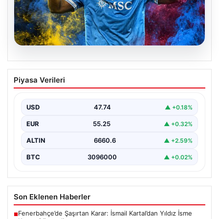
07.08.2026
Fenerbahçe istemişti, Trabzonspor
Piyasa Verileri
Lukaku’yu da alıyor!
USD
47.74
▲ +0.18%
EUR
55.25
▲ +0.32%
ALTIN
6660.6
▲ +2.59%
BTC
3096000
▲ +0.02%
Son Eklenen Haberler
Fenerbahçe’de Şaşırtan Karar: İsmail Kartal’dan Yıldız İsme
■