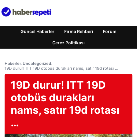
Güncel Haberler
Firma Rehberi
Forum
Çerez Politikası
Haberler
›
Uncategorized
›
19D durur! ITT 19D otobüs durakları nams, satır 19d rotası …
19D durur! ITT 19D
otobüs durakları
nams, satır 19d rotası
…