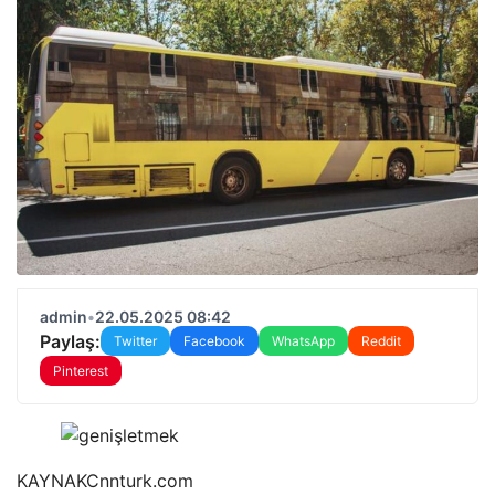
admin
•
22.05.2025 08:42
Paylaş:
Twitter
Facebook
WhatsApp
Reddit
Pinterest
KAYNAK
Cnnturk.com