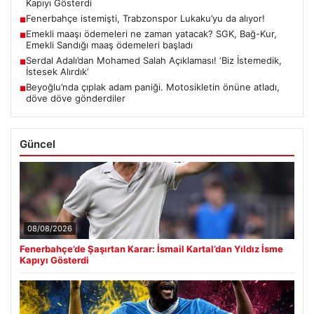
Kapıyı Gösterdi
Fenerbahçe istemişti, Trabzonspor Lukaku’yu da alıyor!
■
Emekli maaşı ödemeleri ne zaman yatacak? SGK, Bağ-Kur,
■
Emekli Sandığı maaş ödemeleri başladı
Serdal Adalı’dan Mohamed Salah Açıklaması! ‘Biz İstemedik,
■
İstesek Alırdık’
Beyoğlu’nda çıplak adam paniği. Motosikletin önüne atladı,
■
döve döve gönderdiler
Güncel
08/08/2026
Fenerbahçe’de Şaşırtan Karar: İsmail Kartal’dan Yıldız İsme
Kapıyı Gösterdi