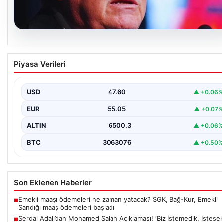
05.08.2026
Serdal Adalı’dan Mohamed Salah Açıklaması!
Piyasa Verileri
‘Biz İstemedik, İstesek Alırdık’
Beşiktaş Başkanı Serdal Adalı, futbol dünyasında sıkça gündem
gelen Mohamed Salah transferiyle ilgili önemli…
USD
47.60
▲ +0.06
EUR
55.05
▲ +0.07
ALTIN
6500.3
▲ +0.06
BTC
3063076
▲ +0.50
Son Eklenen Haberler
Emekli maaşı ödemeleri ne zaman yatacak? SGK, Bağ-Kur, Emekli
■
Sandığı maaş ödemeleri başladı
Serdal Adalı’dan Mohamed Salah Açıklaması! ‘Biz İstemedik, İstese
■