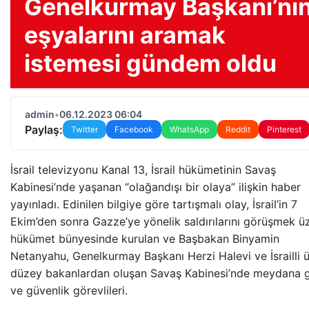
Genelkurmay Başkanı’nı
eşyalarını aramak
istemesi gündem oldu
admin
•
06.12.2023 06:04
Paylaş:
Twitter
Facebook
WhatsApp
Reddit
Pinterest
İsrail televizyonu Kanal 13, İsrail hükümetinin Savaş
Kabinesi’nde yaşanan “olağandışı bir olaya” ilişkin haber
yayınladı. Edinilen bilgiye göre tartışmalı olay, İsrail’in 7
Ekim’den sonra Gazze’ye yönelik saldırılarını görüşmek ü
hükümet bünyesinde kurulan ve Başbakan Binyamin
Netanyahu, Genelkurmay Başkanı Herzi Halevi ve İsrailli ü
düzey bakanlardan oluşan Savaş Kabinesi’nde meydana g
ve güvenlik görevlileri.