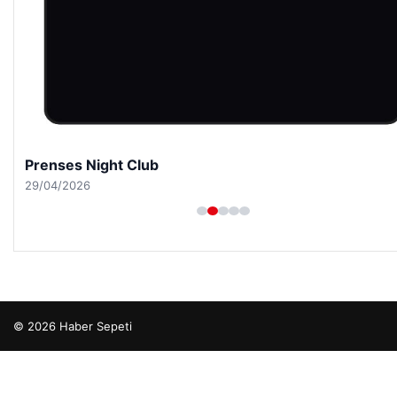
Prenses Night Club
29/04/2026
© 2026 Haber Sepeti
cio