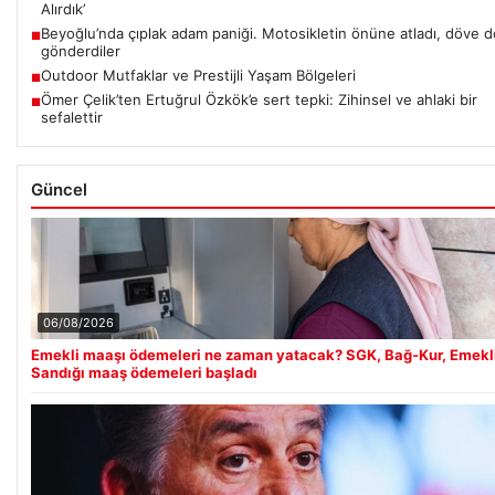
Alırdık’
Beyoğlu’nda çıplak adam paniği. Motosikletin önüne atladı, döve 
■
gönderdiler
Outdoor Mutfaklar ve Prestijli Yaşam Bölgeleri
■
Ömer Çelik’ten Ertuğrul Özkök’e sert tepki: Zihinsel ve ahlaki bir
■
sefalettir
Güncel
06/08/2026
Emekli maaşı ödemeleri ne zaman yatacak? SGK, Bağ-Kur, Emekl
Sandığı maaş ödemeleri başladı