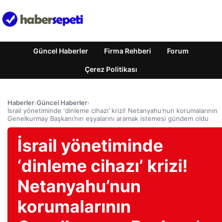
Güncel Haberler
Firma Rehberi
Forum
Çerez Politikası
Haberler
›
Güncel Haberler
›
İsrail yönetiminde ‘dinleme cihazı’ krizi! Netanyahu’nun korumalarının
Genelkurmay Başkanı’nın eşyalarını aramak istemesi gündem oldu
İsrail yönetiminde
‘dinleme cihazı’ krizi!
Netanyahu’nun
korumalarının