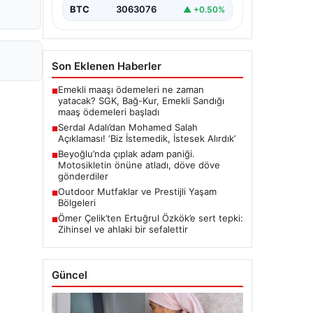
BTC
3063076
▲ +0.50%
Son Eklenen Haberler
Emekli maaşı ödemeleri ne zaman
■
yatacak? SGK, Bağ-Kur, Emekli Sandığı
maaş ödemeleri başladı
Serdal Adalı’dan Mohamed Salah
■
Açıklaması! ‘Biz İstemedik, İstesek Alırdık’
Beyoğlu’nda çıplak adam paniği.
■
Motosikletin önüne atladı, döve döve
gönderdiler
Outdoor Mutfaklar ve Prestijli Yaşam
■
Bölgeleri
Ömer Çelik’ten Ertuğrul Özkök’e sert tepki:
■
Zihinsel ve ahlaki bir sefalettir
Güncel