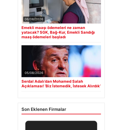
06/08/2026
Emekli maaşı ödemeleri ne zaman
yatacak? SGK, Bağ-Kur, Emekli Sandığı
maaş ödemeleri başladı
05/08/2026
Serdal Adalı’dan Mohamed Salah
Açıklaması! ‘Biz İstemedik, İstesek Alırdık’
Son Eklenen Firmalar