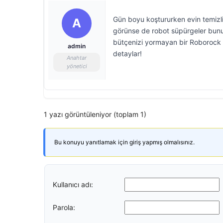
Gün boyu koştururken evin temizliğ
A
görünse de robot süpürgeler bun
bütçenizi yormayan bir Roborock ro
admin
detaylar!
Anahtar
yönetici
1 yazı görüntüleniyor (toplam 1)
Bu konuyu yanıtlamak için giriş yapmış olmalısınız.
Kullanıcı adı:
Parola: