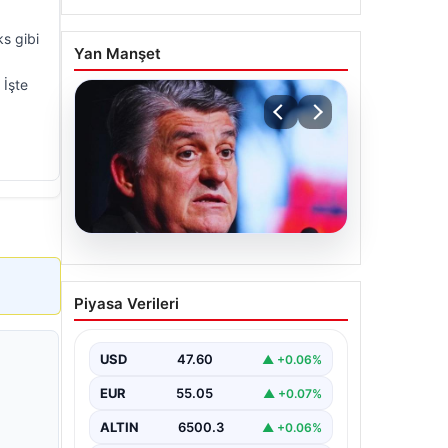
ks gibi
Yan Manşet
 İşte
05.08.2026
Serdal Adalı’dan
Piyasa Verileri
Mohamed Salah
Açıklaması! ‘Biz
İstemedik, İstesek Alırdık’
USD
47.60
▲ +0.06%
Beşiktaş Başkanı Serdal Adalı, futbol
EUR
55.05
▲ +0.07%
dünyasında sıkça gündeme gelen
Mohamed Salah transferiyle ilgili
ALTIN
6500.3
▲ +0.06%
önemli…