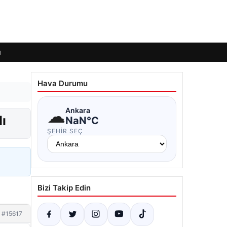
ı
Hava Durumu
☁
Ankara
ı
NaN°C
ŞEHIR SEÇ
Bizi Takip Edin
#15617