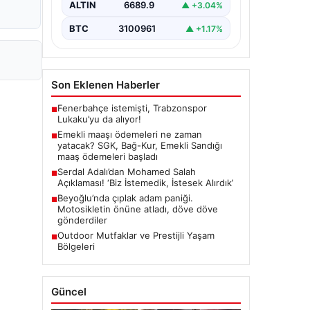
ALTIN
6689.9
▲ +3.04%
BTC
3100961
▲ +1.17%
Son Eklenen Haberler
Fenerbahçe istemişti, Trabzonspor
■
Lukaku’yu da alıyor!
Emekli maaşı ödemeleri ne zaman
■
yatacak? SGK, Bağ-Kur, Emekli Sandığı
maaş ödemeleri başladı
Serdal Adalı’dan Mohamed Salah
■
Açıklaması! ‘Biz İstemedik, İstesek Alırdık’
Beyoğlu’nda çıplak adam paniği.
■
Motosikletin önüne atladı, döve döve
gönderdiler
Outdoor Mutfaklar ve Prestijli Yaşam
■
Bölgeleri
Güncel