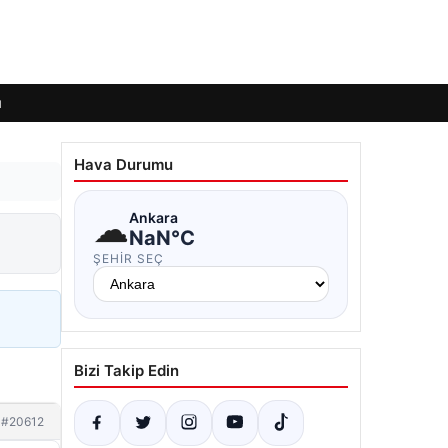
ı
Hava Durumu
☁
Ankara
NaN°C
ŞEHIR SEÇ
Bizi Takip Edin
#20612