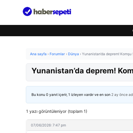
Ana sayfa
›
Forumlar
›
Dünya
›
Yunanistan’da deprem! Komşu 5,
Yunanistan’da deprem! Komş
Bu konu 0 yanıt içerir, 1 izleyen vardır ve en son
2 ay önce
ad
1 yazı görüntüleniyor (toplam 1)
07/06/2026: 7:47 pm