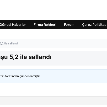
Güncel Haberler
Firma Rehberi
Forum
Çerez Politikas
2 ile sallandı
u 5,2 ile sallandı
min
tarafından güncellenmiştir.