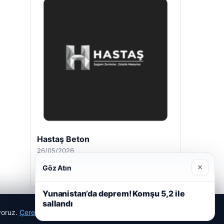
Hastaş Beton
26/05/2026
×
Göz Atın
Yunanistan’da deprem! Komşu 5,2 ile
sallandı
ıyoruz.
Çerez Politikamız
Reddet
Kabul Et