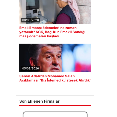
06/08/2026
Emekli maaşı ödemeleri ne zaman
yatacak? SGK, Bağ-Kur, Emekli Sandığı
maaş ödemeleri başladı
05/08/2026
Serdal Adalı’dan Mohamed Salah
Açıklaması! ‘Biz İstemedik, İstesek Alırdık’
Son Eklenen Firmalar