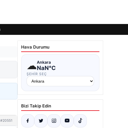
ı
Hava Durumu
☁
Ankara
NaN°C
ŞEHIR SEÇ
Bizi Takip Edin
#20551