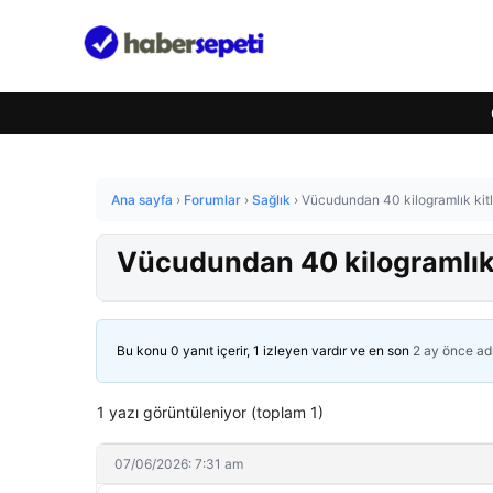
Ana sayfa
›
Forumlar
›
Sağlık
›
Vücudundan 40 kilogramlık kitle
Vücudundan 40 kilogramlık k
Bu konu 0 yanıt içerir, 1 izleyen vardır ve en son
2 ay önce
ad
1 yazı görüntüleniyor (toplam 1)
07/06/2026: 7:31 am