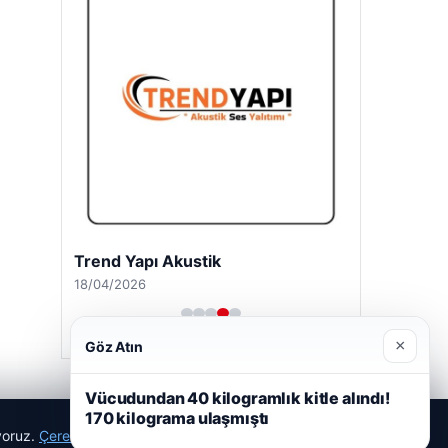
Trend Yapı Akustik
18/04/2026
×
Göz Atın
Vücudundan 40 kilogramlık kitle alındı!
170 kilograma ulaşmıştı
ıyoruz.
Çerez Politikamız
Reddet
Kabul Et