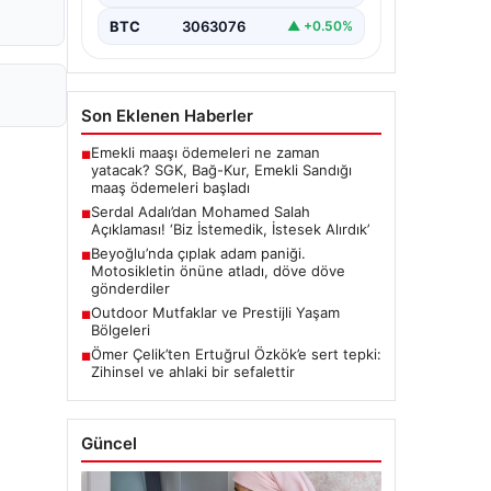
ALTIN
6500.3
▲ +0.06%
Erdoğan’a yönelik yaptığı…
BTC
3063076
▲ +0.50%
Son Eklenen Haberler
Emekli maaşı ödemeleri ne zaman
■
yatacak? SGK, Bağ-Kur, Emekli Sandığı
maaş ödemeleri başladı
Serdal Adalı’dan Mohamed Salah
■
Açıklaması! ‘Biz İstemedik, İstesek Alırdık’
Beyoğlu’nda çıplak adam paniği.
■
Motosikletin önüne atladı, döve döve
gönderdiler
Outdoor Mutfaklar ve Prestijli Yaşam
■
Bölgeleri
Ömer Çelik’ten Ertuğrul Özkök’e sert tepki:
■
Zihinsel ve ahlaki bir sefalettir
Güncel