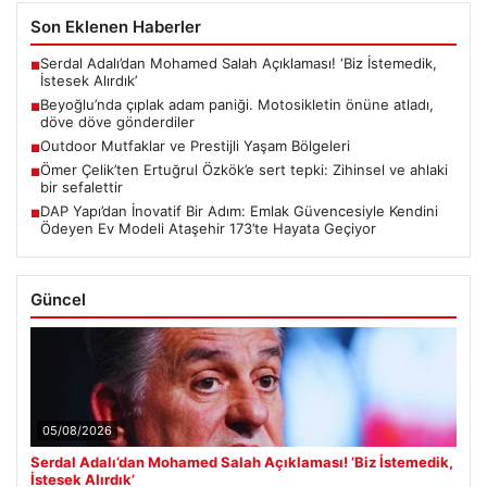
Son Eklenen Haberler
Serdal Adalı’dan Mohamed Salah Açıklaması! ‘Biz İstemedik,
■
İstesek Alırdık’
Beyoğlu’nda çıplak adam paniği. Motosikletin önüne atladı,
■
döve döve gönderdiler
Outdoor Mutfaklar ve Prestijli Yaşam Bölgeleri
■
Ömer Çelik’ten Ertuğrul Özkök’e sert tepki: Zihinsel ve ahlaki
■
bir sefalettir
DAP Yapı’dan İnovatif Bir Adım: Emlak Güvencesiyle Kendini
■
Ödeyen Ev Modeli Ataşehir 173’te Hayata Geçiyor
Güncel
05/08/2026
Serdal Adalı’dan Mohamed Salah Açıklaması! ‘Biz İstemedik,
İstesek Alırdık’