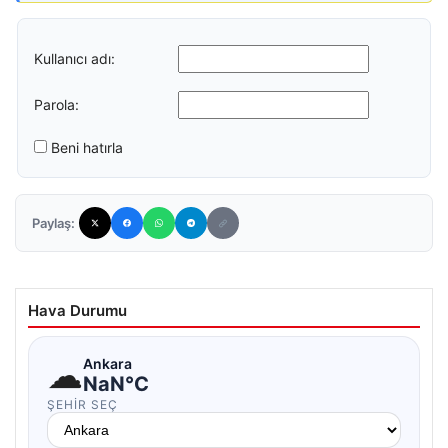
Kullanıcı adı:
Parola:
Beni hatırla
Paylaş:
Hava Durumu
☁
Ankara
NaN°C
ŞEHIR SEÇ