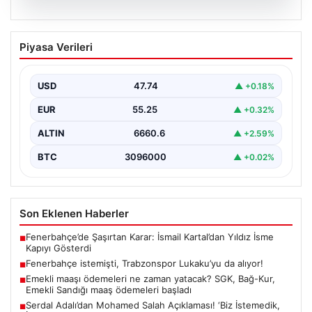
07.08.2026
Fenerbahçe istemişti, Trabzonspor
Piyasa Verileri
Lukaku’yu da alıyor!
USD
47.74
▲ +0.18%
EUR
55.25
▲ +0.32%
ALTIN
6660.6
▲ +2.59%
BTC
3096000
▲ +0.02%
Son Eklenen Haberler
Fenerbahçe’de Şaşırtan Karar: İsmail Kartal’dan Yıldız İsme
■
Kapıyı Gösterdi
Fenerbahçe istemişti, Trabzonspor Lukaku’yu da alıyor!
■
Emekli maaşı ödemeleri ne zaman yatacak? SGK, Bağ-Kur,
■
Emekli Sandığı maaş ödemeleri başladı
Serdal Adalı’dan Mohamed Salah Açıklaması! ‘Biz İstemedik,
■