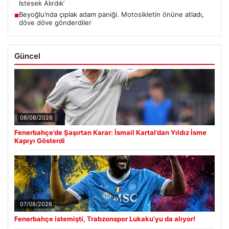
İstesek Alırdık’
Beyoğlu’nda çıplak adam paniği. Motosikletin önüne atladı,
■
döve döve gönderdiler
Güncel
08/08/2026
Fenerbahçe’de Şaşırtan Karar: İsmail Kartal’dan Yıldız İsme
Kapıyı Gösterdi
07/08/2026
Fenerbahçe istemişti, Trabzonspor Lukaku’yu da alıyor!