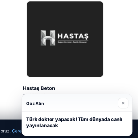
Hastaş Beton
26/05/2026
×
Göz Atın
Türk doktor yapacak! Tüm dünyada canlı
yayınlanacak
ıyoruz.
Çerez Politikamız
Reddet
Kabul Et