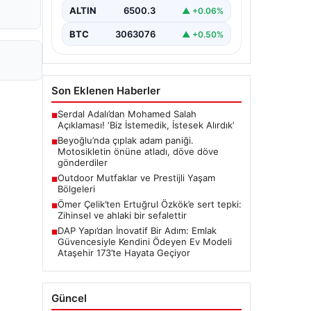
Sonrası", "content": "Beyoğlu
ALTIN
6500.3
▲ +0.06%
ilçesinde yaşanan olay,…
BTC
3063076
▲ +0.50%
Son Eklenen Haberler
Serdal Adalı’dan Mohamed Salah
■
Açıklaması! ‘Biz İstemedik, İstesek Alırdık’
Beyoğlu’nda çıplak adam paniği.
■
Motosikletin önüne atladı, döve döve
gönderdiler
Outdoor Mutfaklar ve Prestijli Yaşam
■
Bölgeleri
Ömer Çelik’ten Ertuğrul Özkök’e sert tepki:
■
Zihinsel ve ahlaki bir sefalettir
DAP Yapı’dan İnovatif Bir Adım: Emlak
■
Güvencesiyle Kendini Ödeyen Ev Modeli
Ataşehir 173’te Hayata Geçiyor
Güncel