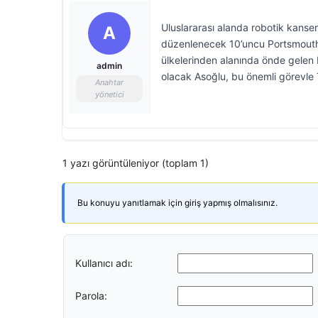
Uluslararası alanda robotik kanser 
A
düzenlenecek 10’uncu Portsmouth K
ülkelerinden alanında önde gelen b
admin
olacak Asoğlu, bu önemli görevle T
Anahtar
yönetici
1 yazı görüntüleniyor (toplam 1)
Bu konuyu yanıtlamak için giriş yapmış olmalısınız.
Kullanıcı adı:
Parola: