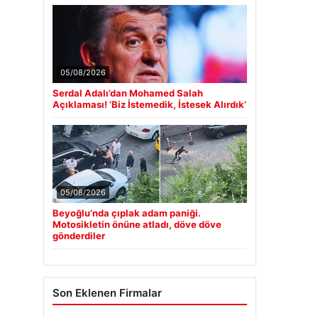
05/08/2026
Serdal Adalı’dan Mohamed Salah
Açıklaması! ‘Biz İstemedik, İstesek Alırdık’
05/08/2026
Beyoğlu’nda çıplak adam paniği.
Motosikletin önüne atladı, döve döve
gönderdiler
Son Eklenen Firmalar