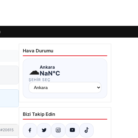
ı
Hava Durumu
☁
Ankara
NaN°C
ŞEHIR SEÇ
Bizi Takip Edin
#20615