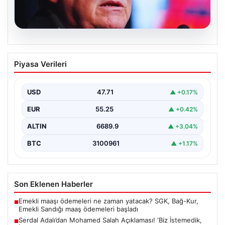
05.08.2026
Serdal Adalı’dan Mohamed Salah
Piyasa Verileri
Açıklaması! ‘Biz İstemedik, İstesek
Alırdık’
USD
47.71
▲ +0.17%
Beşiktaş Başkanı Serdal Adalı, futbol dünyasında sıkça
gündeme gelen Mohamed Salah transferiyle ilgili
EUR
55.25
▲ +0.42%
önemli…
ALTIN
6689.9
▲ +3.04%
BTC
3100961
▲ +1.17%
Son Eklenen Haberler
Emekli maaşı ödemeleri ne zaman yatacak? SGK, Bağ-Kur,
■
Emekli Sandığı maaş ödemeleri başladı
Serdal Adalı’dan Mohamed Salah Açıklaması! ‘Biz İstemedik,
■