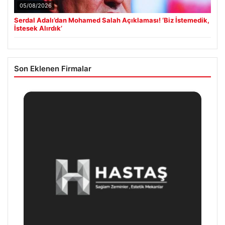
05/08/2026
Serdal Adalı’dan Mohamed Salah Açıklaması! ‘Biz İstemedik,
İstesek Alırdık’
Son Eklenen Firmalar