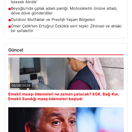
İstesek Alırdık’
Beyoğlu’nda çıplak adam paniği. Motosikletin önüne atladı,
■
döve döve gönderdiler
Outdoor Mutfaklar ve Prestijli Yaşam Bölgeleri
■
Ömer Çelik’ten Ertuğrul Özkök’e sert tepki: Zihinsel ve ahlaki
■
bir sefalettir
Güncel
06/08/2026
Emekli maaşı ödemeleri ne zaman yatacak? SGK, Bağ-Kur,
Emekli Sandığı maaş ödemeleri başladı