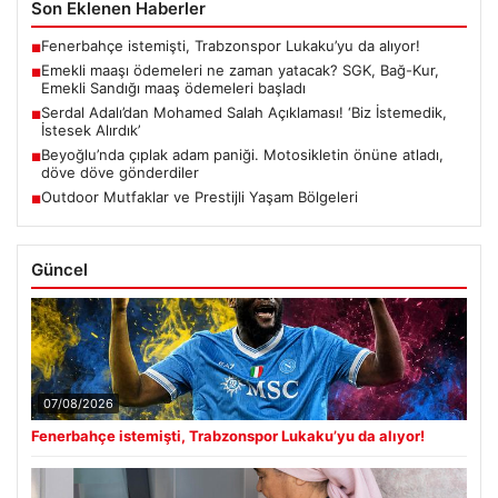
Son Eklenen Haberler
Fenerbahçe istemişti, Trabzonspor Lukaku’yu da alıyor!
■
Emekli maaşı ödemeleri ne zaman yatacak? SGK, Bağ-Kur,
■
Emekli Sandığı maaş ödemeleri başladı
Serdal Adalı’dan Mohamed Salah Açıklaması! ‘Biz İstemedik,
■
İstesek Alırdık’
Beyoğlu’nda çıplak adam paniği. Motosikletin önüne atladı,
■
döve döve gönderdiler
Outdoor Mutfaklar ve Prestijli Yaşam Bölgeleri
■
Güncel
07/08/2026
Fenerbahçe istemişti, Trabzonspor Lukaku’yu da alıyor!