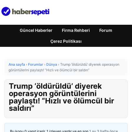
Güncel Haberler
Firma Rehberi
Forum
Çerez Politikası
Ana sayfa
›
Forumlar
›
Dünya
›
Trump ‘öldürüldü’ diyerek operasyon
görüntülerini paylaştı! “Hızlı ve ölümcül bir saldırı”
Trump ‘öldürüldü’ diyerek
operasyon görüntülerini
paylaştı! “Hızlı ve ölümcül bir
saldırı”
Bu konu 0 yanıt içerir, 1 izleyen vardır ve en son
1 ay 3 hafta önce