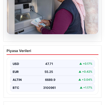
06.08.2026
Emekli maaşı ödemeleri ne zaman
Piyasa Verileri
yatacak? SGK, Bağ-Kur, Emekli Sandığı
maaş ödemeleri başladı
USD
47.71
▲ +0.17%
EUR
55.25
▲ +0.42%
ALTIN
6689.9
▲ +3.04%
BTC
3100961
▲ +1.17%