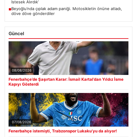
İstesek Alırdık’
Beyoğlu’nda çıplak adam paniği. Motosikletin önüne atladı,
■
döve döve gönderdiler
Güncel
08/08/2026
Fenerbahçe’de Şaşırtan Karar: İsmail Kartal’dan Yıldız İsme
Kapıyı Gösterdi
07/08/2026
Fenerbahçe istemişti, Trabzonspor Lukaku’yu da alıyor!