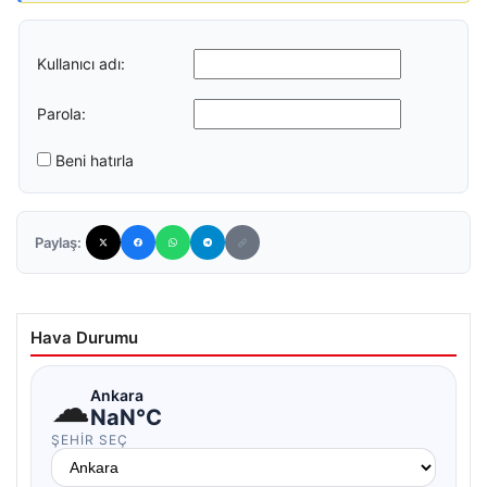
Kullanıcı adı:
Parola:
Beni hatırla
Paylaş:
Hava Durumu
☁
Ankara
NaN°C
ŞEHIR SEÇ