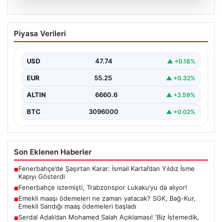
07.08.2026
Fenerbahçe istemişti, Trabzonspor
Piyasa Verileri
Lukaku’yu da alıyor!
USD
47.74
▲ +0.18%
EUR
55.25
▲ +0.32%
ALTIN
6660.6
▲ +2.59%
BTC
3096000
▲ +0.02%
Son Eklenen Haberler
Fenerbahçe’de Şaşırtan Karar: İsmail Kartal’dan Yıldız İsme
■
Kapıyı Gösterdi
Fenerbahçe istemişti, Trabzonspor Lukaku’yu da alıyor!
■
Emekli maaşı ödemeleri ne zaman yatacak? SGK, Bağ-Kur,
■
Emekli Sandığı maaş ödemeleri başladı
Serdal Adalı’dan Mohamed Salah Açıklaması! ‘Biz İstemedik,
■